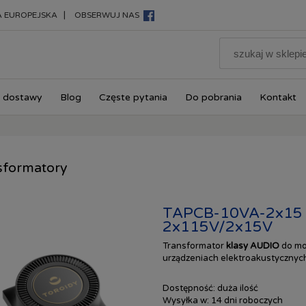
|
A EUROPEJSKA
OBSERWUJ NAS
 dostawy
Blog
Częste pytania
Do pobrania
Kontakt
sformatory
TAPCB-10VA-2x15 
2x115V/2x15V
Transformator
klasy AUDIO
do mo
urządzeniach elektroakustycznych
Dostępność:
duża ilość
Wysyłka w:
14 dni roboczych