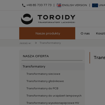
call
+48 85 733 77 73 |
|
ENGLISH VERSION
UNI
O nas
Koszt
»
Transformatory
Jesteś w:
NASZA OFERTA
Tran
Transformatory
Transformatory sieciowe
Transformatory głośnikowe
Transformatory do PCB
Transformatory do urządzeń lampowych
Transformatory wysokonapięciowe HV