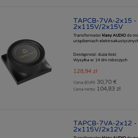
TAPCB-7VA-2x15 -
2x115V/2x15V
Transformator
klasy AUDIO
do mo
urządzeniach elektroakustycznych
Dostępność:
duża ilość
Wysyłka w:
14 dni roboczych
128,94 zł
30,70 €
Cena (EUR):
104,83 zł
Cena netto:
TAPCB-7VA-2x12 -
2x115V/2x12V
Transformator
klasy AUDIO
do mo