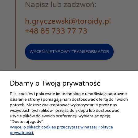
Napisz lub zadzwoń:
h.gryczewski@toroidy.pl
+48 85 733 77 73
WYCEŃ NIETYPOWY TRANSFORMATOR
Dbamy o Twoją prywatność
Pliki cookies i pokrewne im technologie umożliwiają poprawne
działanie strony i pomagają nam dostosować ofertę do Twoich
ZAKUPY
potrzeb. Możesz zaakceptować wykorzystanie przez nas
wszystkich tych plików i przejść do sklepu lub dostosować
użycie plików do swoich preferencji, wybierając opcję
"Dostosuj zgody".
POMOC
Więcej o plikach cookies przeczytasz w naszej Polityce
prywatności.