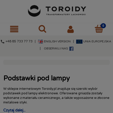
call
+48 85 733 77 73 |
|
ENGLISH VERSION
UNIA EUROPEJSKA
|
OBSERWUJ NAS
Podstawki pod lampy
W sklepie internetowym Toroidy.pl znajduje się szeroki wybór
podstawek pod lampy elektronowe. Oferowane gniazda zostały
wykonane z materiału ceramicznego, a także wyposażone w złocone
metalowe styki.
Czytaj dalej...