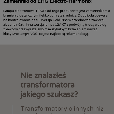
Zamienniki od EHG Electro-Harmonix
Lampa elektronowa 12AX7 od tego producenta jest zamiennikiem o
brzmieniu detalicznym i lekko cofniętą średnicą. Duotrioda pozwala
na kontrolowanie basu. Wersja Gold Pins w standardzie zawiera
złocone nóżki. Inna wersja lampy 12AX7 z podwójną triodą według
znawców przewyższa swoim muzykalnym brzmieniem nawet
klasyczne lampy NOS, co jest najlepszą rekomendacją.
Nie znalazłeś
transformatora
jakiego szukasz?
Transformatory o innych niż