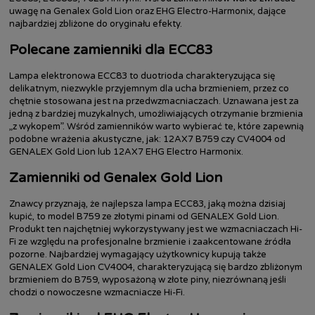
uwagę na Genalex Gold Lion oraz EHG Electro-Harmonix, dające
najbardziej zbliżone do oryginału efekty.
Polecane zamienniki dla ECC83
Lampa elektronowa ECC83 to duotrioda charakteryzująca się
delikatnym, niezwykle przyjemnym dla ucha brzmieniem, przez co
chętnie stosowana jest na przedwzmacniaczach. Uznawana jest za
jedną z bardziej muzykalnych, umożliwiających otrzymanie brzmienia
„z wykopem”. Wśród zamienników warto wybierać te, które zapewnią
podobne wrażenia akustyczne, jak: 12AX7 B759 czy CV4004 od
GENALEX Gold Lion lub 12AX7 EHG Electro Harmonix.
Zamienniki od Genalex Gold Lion
Znawcy przyznają, że najlepsza lampa ECC83, jaką można dzisiaj
kupić, to model B759 ze złotymi pinami od GENALEX Gold Lion.
Produkt ten najchętniej wykorzystywany jest we wzmacniaczach Hi-
Fi ze względu na profesjonalne brzmienie i zaakcentowane źródła
pozorne. Najbardziej wymagający użytkownicy kupują także
GENALEX Gold Lion CV4004, charakteryzującą się bardzo zbliżonym
brzmieniem do B759, wyposażoną w złote piny, niezrównaną jeśli
chodzi o nowoczesne wzmacniacze Hi-Fi.