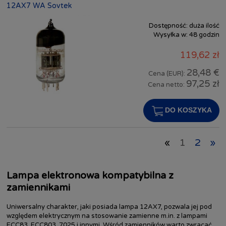
12AX7 WA Sovtek
Dostępność:
duża ilość
Wysyłka w:
48 godzin
119,62 zł
28,48 €
Cena (EUR):
97,25 zł
Cena netto:
DO KOSZYKA
«
1
2
»
Lampa elektronowa kompatybilna z
zamiennikami
Uniwersalny charakter, jaki posiada lampa 12AX7, pozwala jej pod
względem elektrycznym na stosowanie zamienne m.in. z lampami
ECC83, ECC803, 7025 i innymi. Wśród zamienników warto zwracać