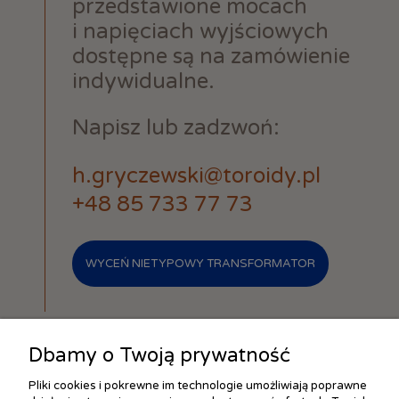
przedstawione mocach
i napięciach wyjściowych
dostępne są na zamówienie
indywidualne.
Napisz lub zadzwoń:
h.gryczewski@toroidy.pl
+48 85 733 77 73
WYCEŃ NIETYPOWY TRANSFORMATOR
Dbamy o Twoją prywatność
Pliki cookies i pokrewne im technologie umożliwiają poprawne