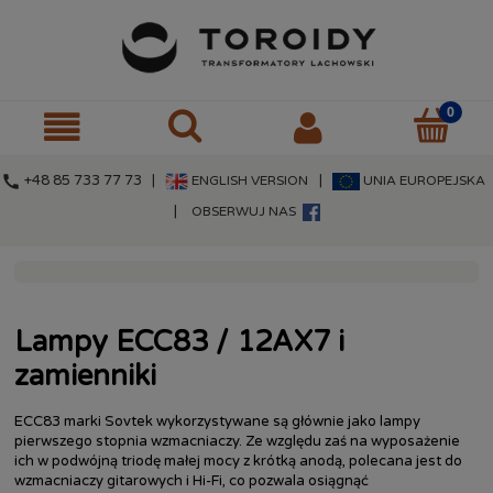
call
+48 85 733 77 73 |
|
ENGLISH VERSION
UNIA EUROPEJSKA
|
OBSERWUJ NAS
Lampy ECC83 / 12AX7 i
zamienniki
ECC83 marki Sovtek wykorzystywane są głównie jako lampy
pierwszego stopnia wzmacniaczy. Ze względu zaś na wyposażenie
ich w podwójną triodę małej mocy z krótką anodą, polecana jest do
wzmacniaczy gitarowych i Hi-Fi, co pozwala osiągnąć