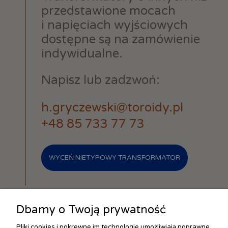
przedstawione mocach
i napięciach wyjściowych
dostępne są na zamówienie
indywidualne.
Napisz lub zadzwoń:
h.gryczewski@toroidy.pl
+48 85 733 77 73
WYCEŃ NIETYPOWY TRANSFORMATOR
Dbamy o Twoją prywatność
Pliki cookies i pokrewne im technologie umożliwiają poprawne