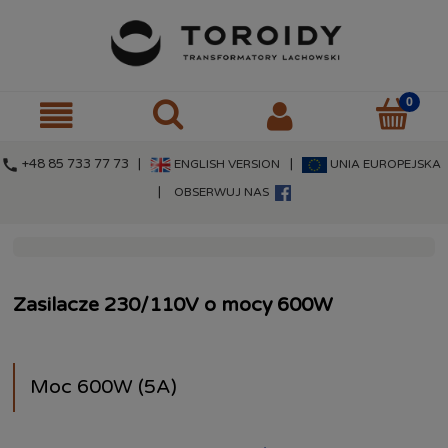
call
+48 85 733 77 73 |
|
ENGLISH VERSION
UNIA EUROPEJSKA
|
OBSERWUJ NAS
Zasilacze 230/110V o mocy 600W
Moc 600W (5A)