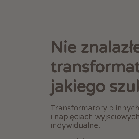
Nie znalazł
transforma
jakiego szu
Transformatory o innyc
i napięciach wyjściowyc
indywidualne.