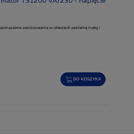
rmator TS1200 VA/230 - napięcie
zeznaczone zastosowania w układach zasilania małej i
DO KOSZYKA