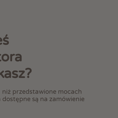
eś
tora
kasz?
h niż przedstawione mocach
h dostępne są na zamówienie