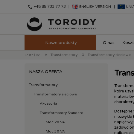
call
+48 85 733 77 73 |
|
ENGLISH VERSION
UNI
O nas
Koszt
»
»
Transformatory
Transformatory sieciowe
Jesteś w:
Tran
NASZA OFERTA
Transformatory
Transforma
które uzys
Transformatory sieciowe
materiałów
charaktery
Akcesoria
Dostępne 
Transformatory Standard
niezwykle 
napięć wyj
Moc 20 VA
zadowolony
Moc 30 VA
najbardzie