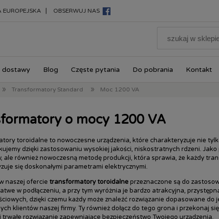
|
A EUROPEJSKA
OBSERWUJ NAS
 dostawy
Blog
Częste pytania
Do pobrania
Kontakt
»
»
Transformatory Standard
Moc 1200 VA
sformatory o mocy 1200 VA
tory toroidalne to nowoczesne urządzenia, które charakteryzuje nie tyl
kujemy dzięki zastosowaniu wysokiej jakości, niskostratnych rdzeni. Jak
, ale również nowoczesną metodę produkcji, która sprawia, że każdy tra
zuje się doskonałymi parametrami elektrycznymi.
w naszej ofercie
transformatory toroidalne
przeznaczone są do zastosowan
łatwe w podłączeniu, a przy tym wyróżnia je bardzo atrakcyjna, przystęp
ściowych, dzięki czemu każdy może znaleźć rozwiązanie dopasowane do je
ch klientów naszej firmy. Ty również dołącz do tego grona i przekonaj się,
j trwałe rozwiązanie zapewniające bezpieczeństwo Twojego urządzenia.