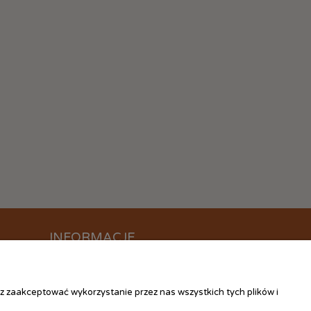
INFORMACJE
O nas
Kontakt
z zaakceptować wykorzystanie przez nas wszystkich tych plików i
Linki