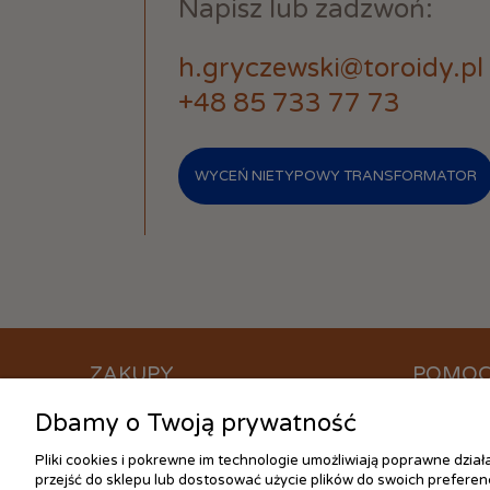
Napisz lub zadzwoń:
h.gryczewski@toroidy.pl
+48 85 733 77 73
WYCEŃ NIETYPOWY TRANSFORMATOR
ZAKUPY
POMO
Dbamy o Twoją prywatność
Czas realizacji zamówienia
Jak kupow
Formy płatności
Częste pyt
Pliki cookies i pokrewne im technologie umożliwiają poprawne dzia
Koszt dostawy
Ustawienia
przejść do sklepu lub dostosować użycie plików do swoich preferenc