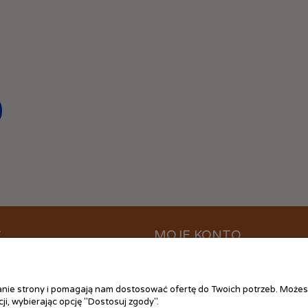
C
MOJE KONTO
ać?
Logowanie
ania
Moje zamówienia
łanie strony i pomagają nam dostosować ofertę do Twoich potrzeb. Możes
 plików cookies
Przechowalnia
ji, wybierając opcję "Dostosuj zgody".