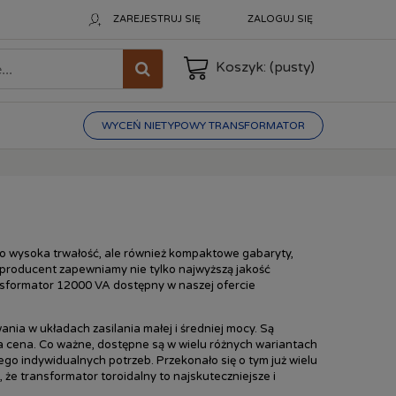
ZAREJESTRUJ SIĘ
ZALOGUJ SIĘ
Koszyk:
(pusty)
WYCEŃ NIETYPOWY TRANSFORMATOR
ko wysoka trwałość, ale również kompaktowe gabaryty,
o producent zapewniamy nie tylko najwyższą jakość
nsformator 12000 VA dostępny w naszej ofercie
ia w układach zasilania małej i średniej mocy. Są
na cena. Co ważne, dostępne są w wielu różnych wariantach
go indywidualnych potrzeb. Przekonało się o tym już wielu
 że transformator toroidalny to najskuteczniejsze i