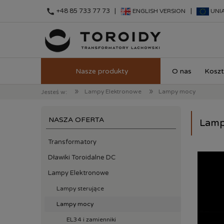
call
+48 85 733 77 73 |
|
ENGLISH VERSION
UNI
O nas
Koszt
»
»
Lampy Elektronowe
Lampy mocy
Jesteś w:
NASZA OFERTA
Lamp
Transformatory
Dławiki Toroidalne DC
Lampy Elektronowe
Lampy sterujące
Lampy mocy
EL34 i zamienniki