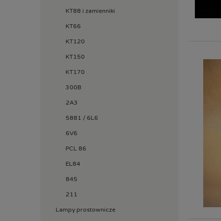
KT88 i zamienniki
KT66
KT120
KT150
KT170
300B
2A3
5881 / 6L6
6V6
PCL 86
EL84
845
211
Lampy prostownicze