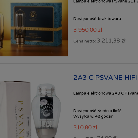
Lampa elektronowa PSvane 211
Dostępność:
brak towaru
3 950,00 zł
3 211,38 zł
Cena netto:
2A3 C PSVANE HIFI 
Lampa elektronowa 2A3 C Psvane H
Dostępność:
średnia ilość
Wysyłka w:
48 godzin
310,80 zł