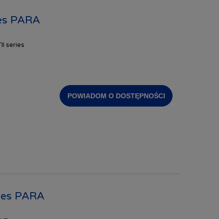
ies PARA
I series
POWIADOM O DOSTĘPNOŚCI
ies PARA