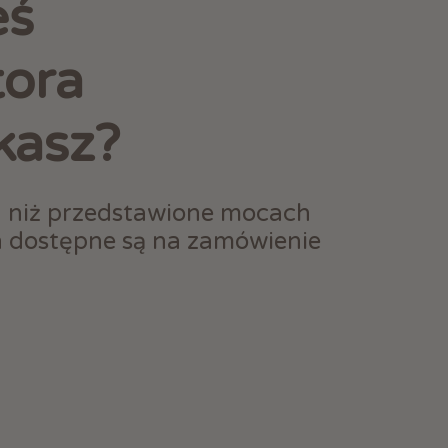
eś
tora
kasz?
h niż przedstawione mocach
h dostępne są na zamówienie