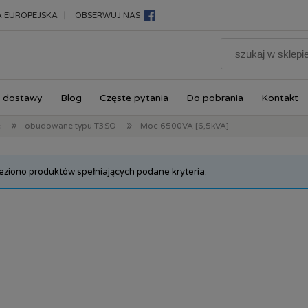
|
A EUROPEJSKA
OBSERWUJ NAS
 dostawy
Blog
Częste pytania
Do pobrania
Kontakt
»
»
e
obudowane typu T3SO
Moc 6500VA [6,5kVA]
leziono produktów spełniających podane kryteria.