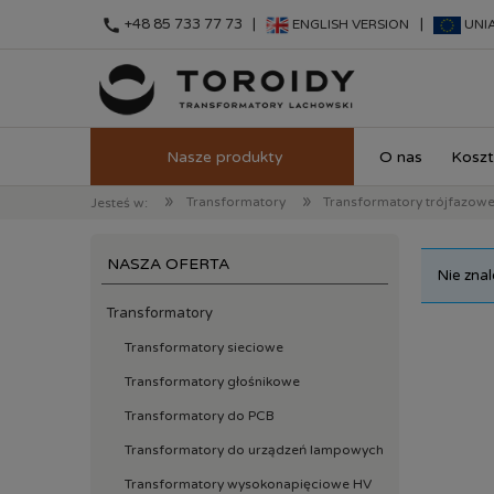
call
+48 85 733 77 73 |
|
ENGLISH VERSION
UNI
O nas
Koszt
»
»
Transformatory
Transformatory trójfazow
Jesteś w:
NASZA OFERTA
Nie zna
Transformatory
Transformatory sieciowe
Transformatory głośnikowe
Transformatory do PCB
Transformatory do urządzeń lampowych
Transformatory wysokonapięciowe HV