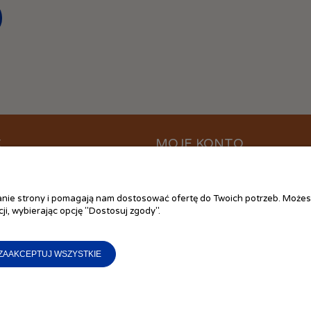
C
MOJE KONTO
ać?
Logowanie
ania
Moje zamówienia
łanie strony i pomagają nam dostosować ofertę do Twoich potrzeb. Możes
 plików cookies
Przechowalnia
ji, wybierając opcję "Dostosuj zgody".
ywatności
Ustawienia konta
 zakupów
ZAAKCEPTUJ WSZYSTKIE