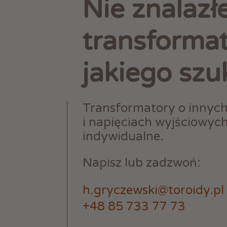
Nie znalazł
transforma
jakiego szu
Transformatory o innyc
i napięciach wyjściowyc
indywidualne.
Napisz lub zadzwoń:
h.gryczewski@toroidy.pl
+48 85 733 77 73