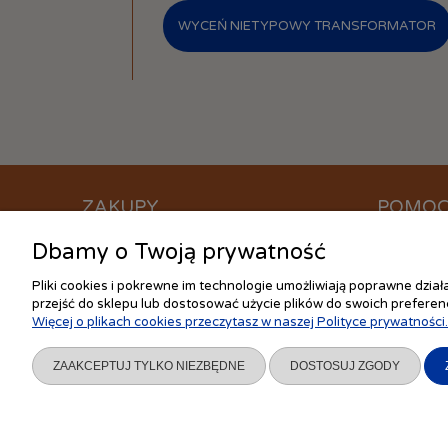
WYCEŃ NIETYPOWY TRANSFORMATOR
ZAKUPY
POMO
Dbamy o Twoją prywatność
Czas realizacji zamówienia
Jak kupow
Formy płatności
Częste pyt
Pliki cookies i pokrewne im technologie umożliwiają poprawne dzia
Koszt dostawy
Ustawienia
przejść do sklepu lub dostosować użycie plików do swoich preferenc
Więcej o plikach cookies przeczytasz w naszej Polityce prywatności.
Reklamacje i zwroty
Polityka pr
Regulamin
ZAAKCEPTUJ TYLKO NIEZBĘDNE
DOSTOSUJ ZGODY