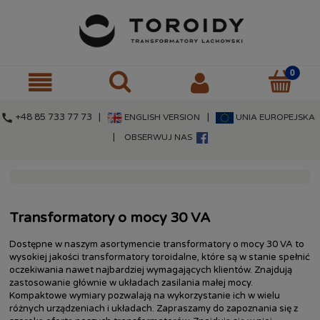
call
+48 85 733 77 73 |
|
ENGLISH VERSION
UNIA EUROPEJSKA
|
OBSERWUJ NAS
Transformatory o mocy 30 VA
Dostępne w naszym asortymencie transformatory o mocy 30 VA to
wysokiej jakości transformatory toroidalne, które są w stanie spełnić
oczekiwania nawet najbardziej wymagających klientów. Znajdują
zastosowanie głównie w układach zasilania małej mocy.
Kompaktowe wymiary pozwalają na wykorzystanie ich w wielu
różnych urządzeniach i układach. Zapraszamy do zapoznania się z