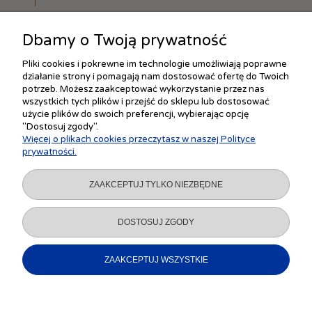
Dbamy o Twoją prywatność
Pliki cookies i pokrewne im technologie umożliwiają poprawne
działanie strony i pomagają nam dostosować ofertę do Twoich
ZAKUPY
potrzeb. Możesz zaakceptować wykorzystanie przez nas
wszystkich tych plików i przejść do sklepu lub dostosować
użycie plików do swoich preferencji, wybierając opcję
"Dostosuj zgody".
POMOC
Więcej o plikach cookies przeczytasz w naszej Polityce
prywatności.
MOJE KONTO
ZAAKCEPTUJ TYLKO NIEZBĘDNE
INFORMACJE
DOSTOSUJ ZGODY
ZAAKCEPTUJ WSZYSTKIE
POKAŻ PEŁNĄ WERSJĘ STRONY