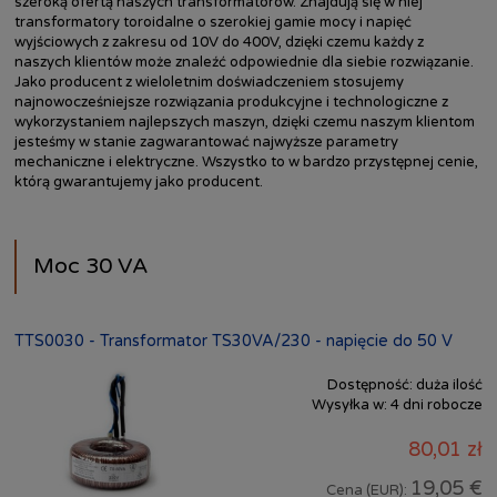
szeroką ofertą naszych transformatorów. Znajdują się w niej
transformatory toroidalne o szerokiej gamie mocy i napięć
wyjściowych z zakresu od 10V do 400V, dzięki czemu każdy z
naszych klientów może znaleźć odpowiednie dla siebie rozwiązanie.
Jako producent z wieloletnim doświadczeniem stosujemy
najnowocześniejsze rozwiązania produkcyjne i technologiczne z
wykorzystaniem najlepszych maszyn, dzięki czemu naszym klientom
jesteśmy w stanie zagwarantować najwyższe parametry
mechaniczne i elektryczne. Wszystko to w bardzo przystępnej cenie,
którą gwarantujemy jako producent.
Moc 30 VA
TTS0030 - Transformator TS30VA/230 - napięcie do 50 V
Dostępność:
duża ilość
Wysyłka w:
4 dni robocze
80,01 zł
19,05 €
Cena (EUR):