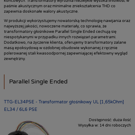
końcowych. Transformatory wyróżnia niezwykle wysoka liniowość w
paśmie akustycznym oraz minimalne zniekształcenia THD co
zapewnia doskonałe walory akustyczne.
W produkcji wykorzystujemy nowatorską technologię nawijania oraz
najwyższej jakości, nowoczene materiały, co sprawia, że
transformatory głośnikowe Parallel Single Ended cechują się
niespotykanymi w przypadku innych rozwiązań parametrami.
Dodatkowo, na życzenie klienta, oferujemy transformatory zalane
masą epoksydową w ozdobnej obudowie wykonanej z ręcznie
polerowanej stali kwasoodpornej zapewniającej efektowny wygląd
zewnętrzny.
Parallel Single Ended
TTG-EL34PSE - Transformator głośnikowy UL [1,65kOhm]
EL34 / 6L6 PSE
Dostępność:
duża ilość
Wysyłka w:
14 dni roboczych