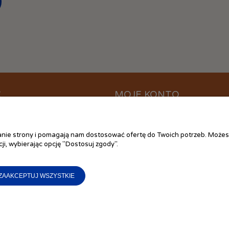
C
MOJE KONTO
ać?
Logowanie
ania
Moje zamówienia
łanie strony i pomagają nam dostosować ofertę do Twoich potrzeb. Możes
 plików cookies
Przechowalnia
ji, wybierając opcję "Dostosuj zgody".
ywatności
Ustawienia konta
 zakupów
ZAAKCEPTUJ WSZYSTKIE