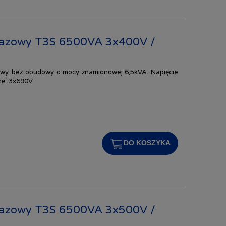
jfazowy T3S 6500VA 3x400V /
zowy, bez obudowy o mocy znamionowej 6,5kVA. Napięcie
ne: 3x690V
DO KOSZYKA
jfazowy T3S 6500VA 3x500V /