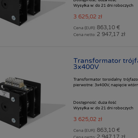
Wysyłka w:
do 21 dni roboczych
3 625,02 zł
863,10 €
Cena (EUR):
2 947,17 zł
Cena netto:
Transformator tró
3x400V
Transformator toroidalny trójfa
pierwotne: 3x400V, napięcie wtór
Dostępność:
duża ilość
Wysyłka w:
do 21 dni roboczych
3 625,02 zł
863,10 €
Cena (EUR):
2 947,17 zł
Cena netto: