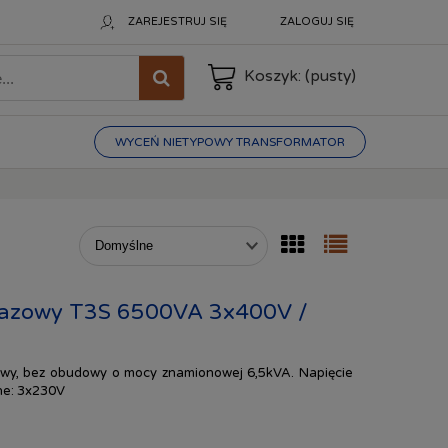
ZAREJESTRUJ SIĘ
ZALOGUJ SIĘ
Koszyk:
(pusty)
WYCEŃ NIETYPOWY TRANSFORMATOR
jfazowy T3S 6500VA 3x400V /
zowy, bez obudowy o mocy znamionowej 6,5kVA. Napięcie
ne: 3x230V