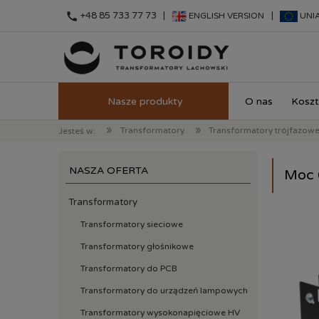
call
+48 85 733 77 73 |
|
ENGLISH VERSION
UNI
O nas
Koszt
»
»
Transformatory
Transformatory trójfazow
Jesteś w:
NASZA OFERTA
Moc 
Transformatory
Transformatory sieciowe
Transformatory głośnikowe
Transformatory do PCB
Transformatory do urządzeń lampowych
Transformatory wysokonapięciowe HV