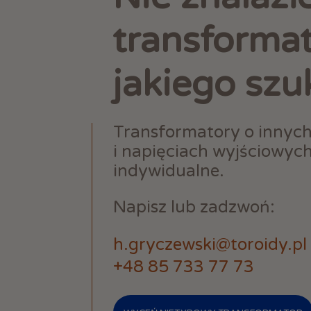
transforma
jakiego szu
Transformatory o innyc
i napięciach wyjściowyc
indywidualne.
Napisz lub zadzwoń:
h.gryczewski@toroidy.pl
+48 85 733 77 73