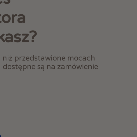
tora
kasz?
h niż przedstawione mocach
h dostępne są na zamówienie