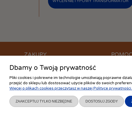
WYCEŃ NIETYPOWY TRANSFORMATOR
ZAKUPY
POMO
Dbamy o Twoją prywatność
Czas realizacji zamówienia
Jak kupow
Formy płatności
Częste pyt
Pliki cookies i pokrewne im technologie umożliwiają poprawne dzia
Koszt dostawy
Ustawienia
przejść do sklepu lub dostosować użycie plików do swoich preferenc
Więcej o plikach cookies przeczytasz w naszej Polityce prywatności.
Reklamacje i zwroty
Polityka pr
Regulamin
ZAAKCEPTUJ TYLKO NIEZBĘDNE
DOSTOSUJ ZGODY
Sklep internetowy Shoper.pl