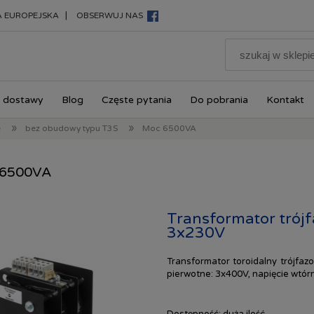
|
A EUROPEJSKA
OBSERWUJ NAS
 dostawy
Blog
Częste pytania
Do pobrania
Kontakt
»
»
e
bez obudowy typu T3S
Moc 6500VA
6500VA
Transformator tró
3x230V
Transformator toroidalny trójfa
pierwotne: 3x400V, napięcie wtór
Dostępność:
duża ilość