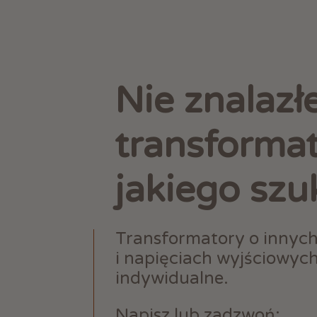
Nie znalazł
transforma
jakiego szu
Transformatory o innyc
i napięciach wyjściowyc
indywidualne.
Napisz lub zadzwoń: