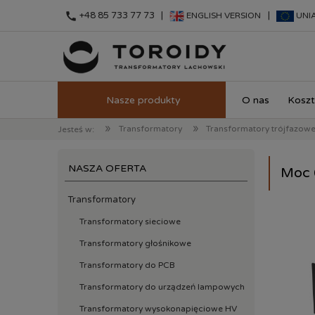
call
+48 85 733 77 73 |
|
ENGLISH VERSION
UNI
O nas
Koszt
»
»
Transformatory
Transformatory trójfazow
Jesteś w:
NASZA OFERTA
Moc 
Transformatory
Transformatory sieciowe
Transformatory głośnikowe
Transformatory do PCB
Transformatory do urządzeń lampowych
Transformatory wysokonapięciowe HV