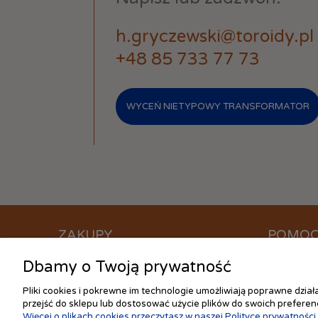
h.gryczewski@toroidy.pl
+48 85 733 77 73
WYCEŃ NIETYPOWY TRANSFORMATOR
ZAKUPY
POMO
Dbamy o Twoją prywatność
Czas realizacji zamówienia
Jak kupow
Formy płatności
Częste pyt
Pliki cookies i pokrewne im technologie umożliwiają poprawne dzia
Koszt dostawy
Ustawienia
przejść do sklepu lub dostosować użycie plików do swoich preferenc
Więcej o plikach cookies przeczytasz w naszej Polityce prywatności.