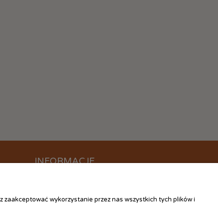
INFORMACJE
O nas
Kontakt
z zaakceptować wykorzystanie przez nas wszystkich tych plików i
Linki