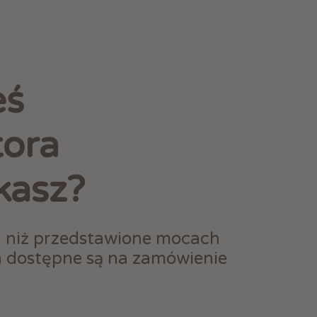
eś
tora
kasz?
h niż przedstawione mocach
h dostępne są na zamówienie