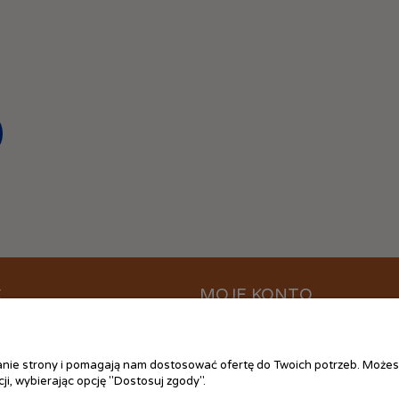
C
MOJE KONTO
ać?
Logowanie
ania
Moje zamówienia
łanie strony i pomagają nam dostosować ofertę do Twoich potrzeb. Możes
 plików cookies
Przechowalnia
ji, wybierając opcję "Dostosuj zgody".