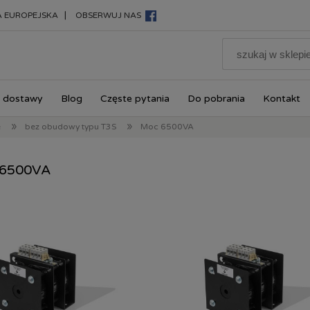
|
A EUROPEJSKA
OBSERWUJ NAS
 dostawy
Blog
Częste pytania
Do pobrania
Kontakt
»
»
e
bez obudowy typu T3S
Moc 6500VA
6500VA