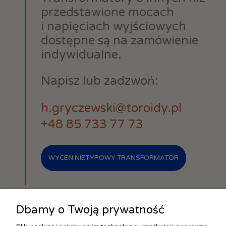
przedstawione mocach
i napięciach wyjściowych
dostępne są na zamówienie
indywidualne.
Napisz lub zadzwoń:
h.gryczewski@toroidy.pl
+48 85 733 77 73
WYCEŃ NIETYPOWY TRANSFORMATOR
Dbamy o Twoją prywatność