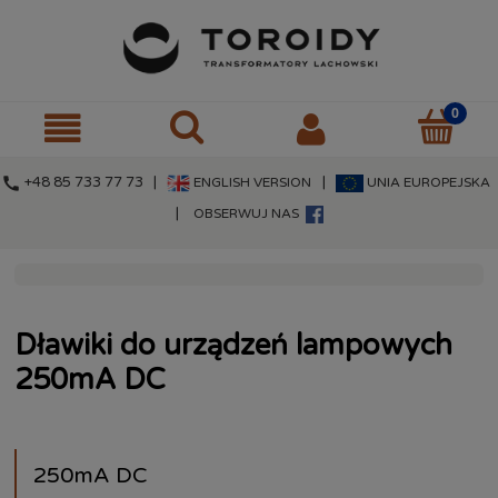
call
+48 85 733 77 73 |
|
ENGLISH VERSION
UNIA EUROPEJSKA
|
OBSERWUJ NAS
Dławiki do urządzeń lampowych
250mA DC
250mA DC