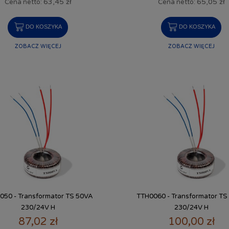
63,45 zł
65,05 zł
Cena netto:
Cena netto:
DO KOSZYKA
DO KOSZYKA
ZOBACZ WIĘCEJ
ZOBACZ WIĘCEJ
050 - Transformator TS 50VA
TTH0060 - Transformator TS
230/24V H
230/24V H
87,02 zł
100,00 zł