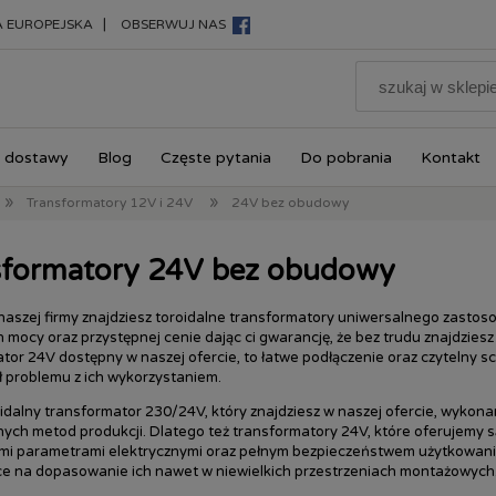
|
A EUROPEJSKA
OBSERWUJ NAS
 dostawy
Blog
Częste pytania
Do pobrania
Kontakt
»
»
Transformatory 12V i 24V
24V bez obudowy
sformatory 24V bez obudowy
naszej firmy znajdziesz toroidalne transformatory uniwersalnego zastos
 mocy oraz przystępnej cenie dając ci gwarancję, że bez trudu znajdziesz
tor 24V dostępny w naszej ofercie, to łatwe podłączenie oraz czytelny s
ł problemu z ich wykorzystaniem.
idalny transformator 230/24V, który znajdziesz w naszej ofercie, wykonan
ch metod produkcji. Dlatego też transformatory 24V, które oferujemy s
mi parametrami elektrycznymi oraz pełnym bezpieczeństwem użytkowania
ce na dopasowanie ich nawet w niewielkich przestrzeniach montażowych