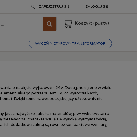
ZAREJESTRUJ SIĘ
ZALOGUJ SIĘ
Koszyk:
(pusty)
WYCEŃ NIETYPOWY TRANSFORMATOR
owania o napięciu wyjściowym 24V. Dostępne są one w wielu
 element jakiego potrzebujesz. To, co wyróżnia każdy
chemat. Dzięki temu nawet początkujący użytkownik nie
y jest z najwyższej jakości materiałów, przy wykorzystaniu
ą niezawodne, charakteryzują się wysoką wytrzymałością,
. Ich dodatkową zaletą są również kompaktowe wymiary,
.