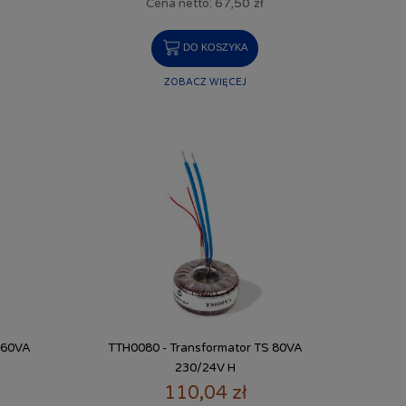
67,50 zł
Cena netto:
DO KOSZYKA
ZOBACZ WIĘCEJ
 60VA
TTH0080 - Transformator TS 80VA
230/24V H
110,04 zł