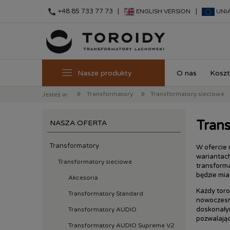
call
+48 85 733 77 73 |
|
ENGLISH VERSION
UNI
O nas
Koszt
»
»
Transformatory
Transformatory sieciowe
Jesteś w:
Tran
NASZA OFERTA
Transformatory
W ofercie 
wariantach
Transformatory sieciowe
transforma
będzie mia
Akcesoria
Każdy toro
Transformatory Standard
nowoczesny
doskonały
Transformatory AUDIO
pozwalają
Transformatory AUDIO Supreme V2