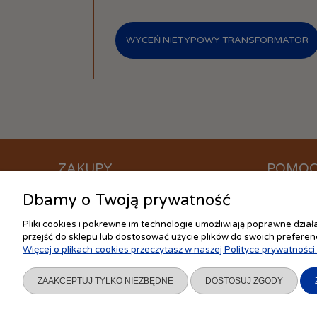
WYCEŃ NIETYPOWY TRANSFORMATOR
ZAKUPY
POMO
Dbamy o Twoją prywatność
Czas realizacji zamówienia
Jak kupow
Formy płatności
Częste pyt
Pliki cookies i pokrewne im technologie umożliwiają poprawne dzia
Koszt dostawy
Ustawienia
przejść do sklepu lub dostosować użycie plików do swoich preferenc
Więcej o plikach cookies przeczytasz w naszej Polityce prywatności.
Reklamacje i zwroty
Polityka pr
Regulamin
ZAAKCEPTUJ TYLKO NIEZBĘDNE
DOSTOSUJ ZGODY