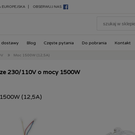
|
A EUROPEJSKA
OBSERWUJ NAS
 dostawy
Blog
Częste pytania
Do pobrania
Kontakt
»
0V
Moc 1500W (12,5A)
cze 230/110V o mocy 1500W
1500W (12,5A)