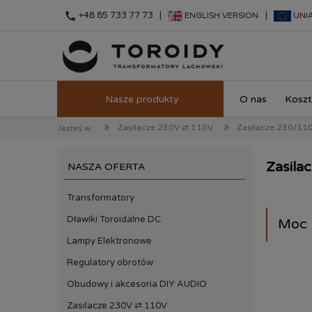
call
+48 85 733 77 73 |
|
ENGLISH VERSION
UNI
O nas
Koszt
»
»
Zasilacze 230V ⇄ 110V
Zasilacze 230/11
Jesteś w:
Zasila
NASZA OFERTA
Transformatory
Dławiki Toroidalne DC
Moc 
Lampy Elektronowe
Regulatory obrotów
Obudowy i akcesoria DIY AUDIO
Zasilacze 230V ⇄ 110V