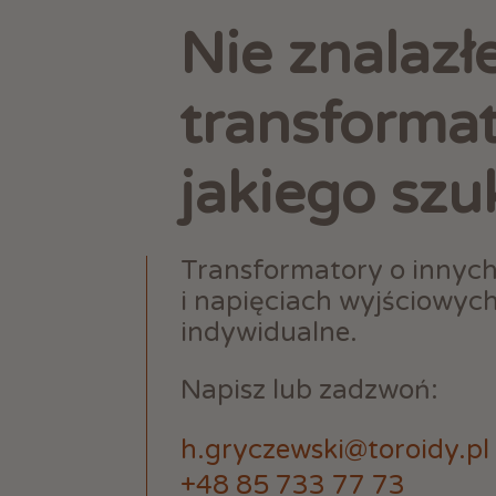
Nie znalazł
transforma
jakiego szu
Transformatory o innyc
i napięciach wyjściowyc
indywidualne.
Napisz lub zadzwoń:
h.gryczewski@toroidy.pl
+48 85 733 77 73