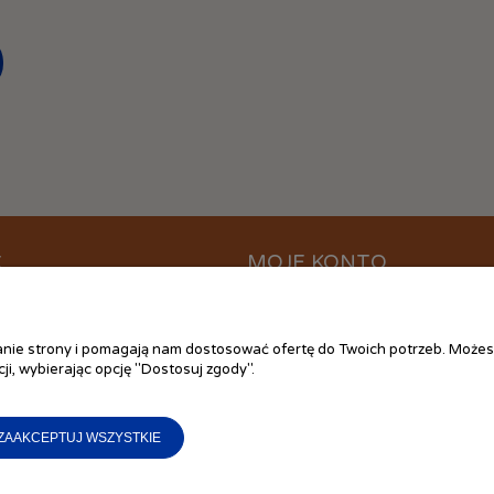
C
MOJE KONTO
ać?
Logowanie
ania
Moje zamówienia
łanie strony i pomagają nam dostosować ofertę do Twoich potrzeb. Możes
 plików cookies
Przechowalnia
ji, wybierając opcję "Dostosuj zgody".
ywatności
Ustawienia konta
 zakupów
ZAAKCEPTUJ WSZYSTKIE