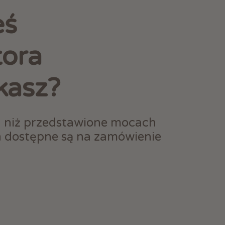
eś
tora
kasz?
h niż przedstawione mocach
h dostępne są na zamówienie