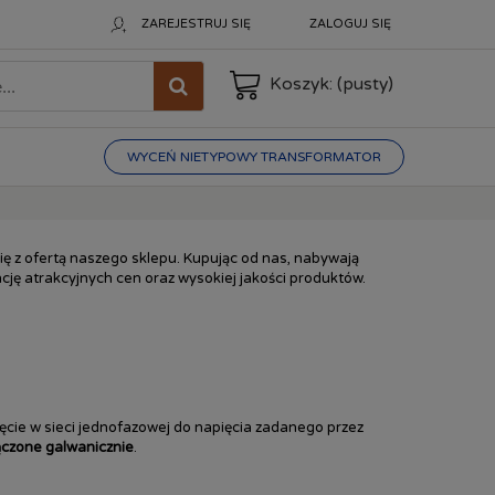
ZAREJESTRUJ SIĘ
ZALOGUJ SIĘ
Koszyk:
(pusty)
WYCEŃ NIETYPOWY TRANSFORMATOR
ię z ofertą naszego sklepu. Kupując od nas, nabywają
ę atrakcyjnych cen oraz wysokiej jakości produktów.
ęcie w sieci jednofazowej do napięcia zadanego przez
ączone galwanicznie
.