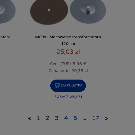
atora
M004 - Mocowanie transformatora
110mm
25,03 zł
5,96 €
Cena (EUR):
20,35 zł
Cena netto:
DO KOSZYKA
ZOBACZ WIĘCEJ
«
1
2
3
4
5
...
17
»