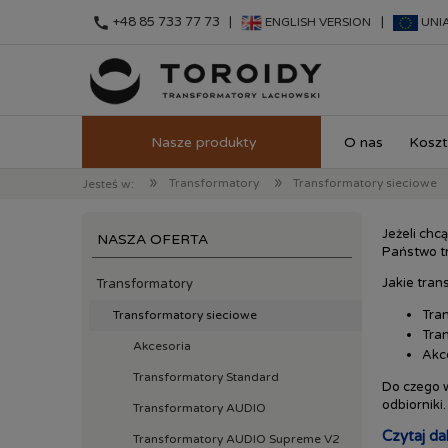
call
+48 85 733 77 73 |
|
ENGLISH VERSION
UNI
O nas
Koszt
»
»
Transformatory
Transformatory sieciowe
Jesteś w:
Jeżeli chc
NASZA OFERTA
Państwo tr
Jakie tran
Transformatory
Tra
Transformatory sieciowe
Tra
Akcesoria
Akc
Transformatory Standard
Do czego w
odbiorniki
Transformatory AUDIO
Czytaj dale
Transformatory AUDIO Supreme V2