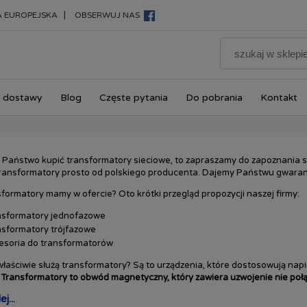
|
A EUROPEJSKA
OBSERWUJ NAS
 dostawy
Blog
Częste pytania
Do pobrania
Kontakt
ą Państwo kupić transformatory sieciowe, to zapraszamy do zapoznania s
ansformatory prosto od polskiego producenta. Dajemy Państwu gwarancj
sformatory mamy w ofercie? Oto krótki przegląd propozycji naszej firmy:
nsformatory jednofazowe
nsformatory trójfazowe
esoria do transformatorów
łaściwie służą transformatory? Są to urządzenia, które dostosowują napi
.
Transformatory to obwód magnetyczny, który zawiera uzwojenie nie poł
j...