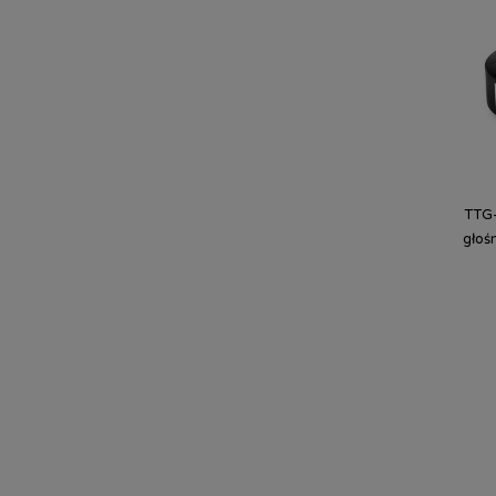
TTG-
głoś