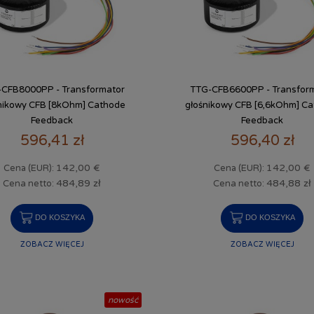
CFB8000PP - Transformator
TTG-CFB6600PP - Transfor
nikowy CFB [8kOhm] Cathode
głośnikowy CFB [6,6kOhm] C
Feedback
Feedback
596,41 zł
596,40 zł
142,00 €
142,00 €
Cena (EUR):
Cena (EUR):
484,89 zł
484,88 zł
Cena netto:
Cena netto:
DO KOSZYKA
DO KOSZYKA
ZOBACZ WIĘCEJ
ZOBACZ WIĘCEJ
nowość