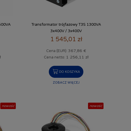
3500VA
Transformator trójfazowy T3S 1300VA
3x400V / 3x400V
1 545,01 zł
367,86 €
Cena (EUR):
ł
1 256,11 zł
Cena netto:
DO KOSZYKA
ZOBACZ WIĘCEJ
nowość
nowość