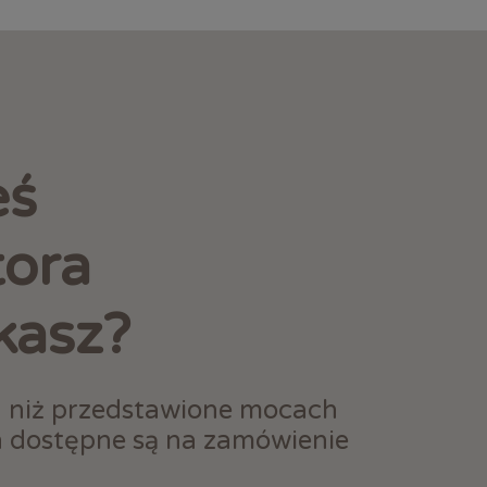
eś
tora
kasz?
h niż przedstawione mocach
h dostępne są na zamówienie