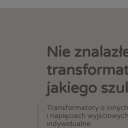
Nie znalazł
transforma
jakiego szu
Transformatory o innyc
i napięciach wyjściowyc
indywidualne.