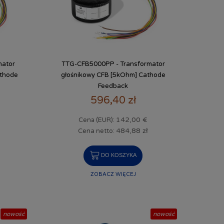
mator
TTG-CFB5000PP - Transformator
athode
głośnikowy CFB [5kOhm] Cathode
Feedback
596,40 zł
142,00 €
Cena (EUR):
484,88 zł
Cena netto:
DO KOSZYKA
ZOBACZ WIĘCEJ
nowość
nowość