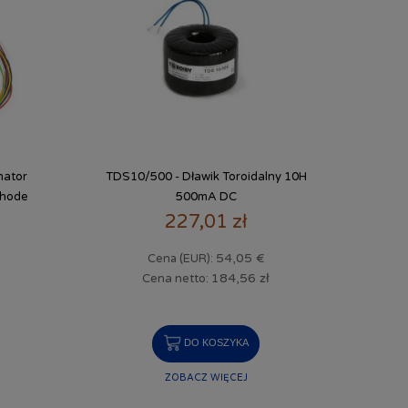
mator
TDS10/500 - Dławik Toroidalny 10H
thode
500mA DC
227,01 zł
54,05 €
Cena (EUR):
184,56 zł
Cena netto:
DO KOSZYKA
ZOBACZ WIĘCEJ