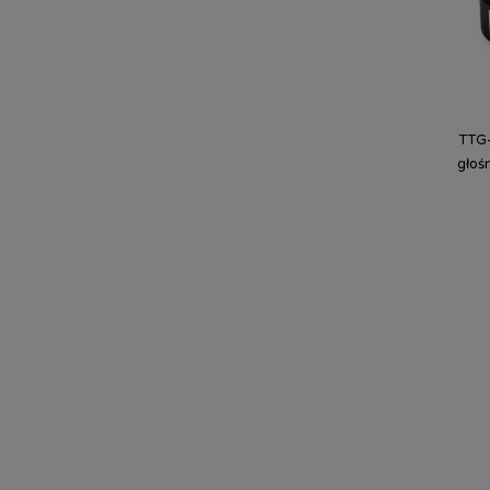
TTG-
głoś