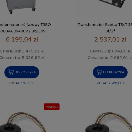
nsformator trójfazowy T3SO
Transformator Scotta TScT 
4000VA 3x400V / 3x230V
3f/2f
6 195,04 zł
2 537,01 zł
1 475,01 €
604,05 €
Cena (EUR):
Cena (EUR):
5 036,62 zł
2 062,61 z
Cena netto:
Cena netto:
DO KOSZYKA
DO KOSZYKA
ZOBACZ WIĘCEJ
ZOBACZ WIĘCEJ
nowość