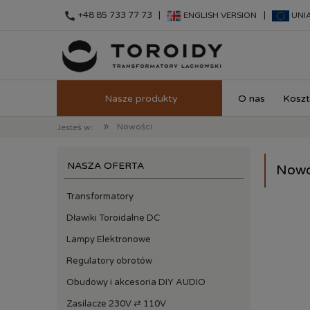
call
+48 85 733 77 73 |
|
ENGLISH VERSION
UNI
O nas
Koszt
»
Nowości
Jesteś w:
NASZA OFERTA
Nowo
Transformatory
Dławiki Toroidalne DC
Lampy Elektronowe
Regulatory obrotów
Obudowy i akcesoria DIY AUDIO
Zasilacze 230V ⇄ 110V