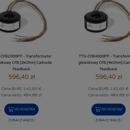
CFB2000PP - Transformator
TTG-CFB4000PP - Transfor
nikowy CFB [2kOhm] Cathode
głośnikowy CFB [4kOhm] Ca
Feedback
Feedback
596,40 zł
596,40 zł
142,00 €
142,00 €
Cena (EUR):
Cena (EUR):
484,88 zł
484,88 zł
Cena netto:
Cena netto:
DO KOSZYKA
DO KOSZYKA
ZOBACZ WIĘCEJ
ZOBACZ WIĘCEJ