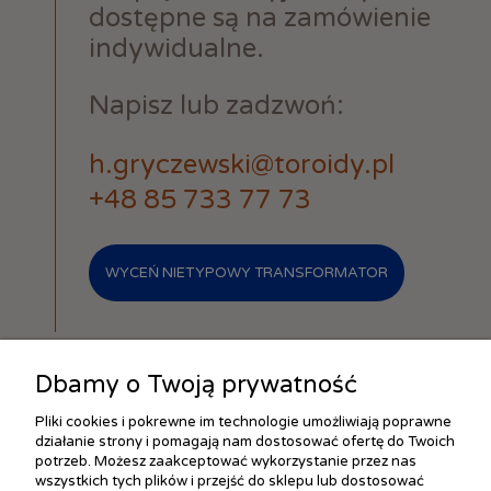
dostępne są na zamówienie
indywidualne.
Napisz lub zadzwoń:
h.gryczewski@toroidy.pl
+48 85 733 77 73
WYCEŃ NIETYPOWY TRANSFORMATOR
Dbamy o Twoją prywatność
Pliki cookies i pokrewne im technologie umożliwiają poprawne
działanie strony i pomagają nam dostosować ofertę do Twoich
ZAKUPY
potrzeb. Możesz zaakceptować wykorzystanie przez nas
wszystkich tych plików i przejść do sklepu lub dostosować