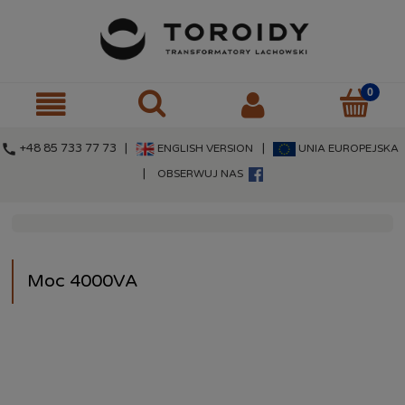
call
+48 85 733 77 73 |
|
ENGLISH VERSION
UNIA EUROPEJSKA
|
OBSERWUJ NAS
Moc 4000VA