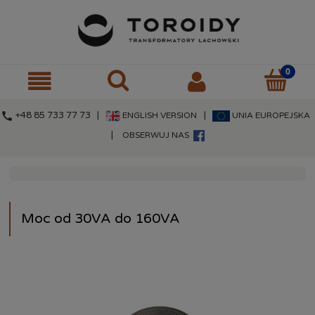
call
+48 85 733 77 73 |
|
ENGLISH VERSION
UNIA EUROPEJSKA
|
OBSERWUJ NAS
Moc od 30VA do 160VA