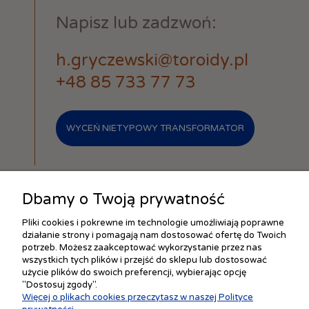
Napisz lub zadzwoń:
h.gryczewski@toroidy.pl
+48 85 733 77 73
WYCEŃ NIETYPOWY TRANSFORMATOR
Dbamy o Twoją prywatność
Pliki cookies i pokrewne im technologie umożliwiają poprawne
działanie strony i pomagają nam dostosować ofertę do Twoich
ZAKUPY
potrzeb. Możesz zaakceptować wykorzystanie przez nas
wszystkich tych plików i przejść do sklepu lub dostosować
użycie plików do swoich preferencji, wybierając opcję
"Dostosuj zgody".
POMOC
Więcej o plikach cookies przeczytasz w naszej Polityce