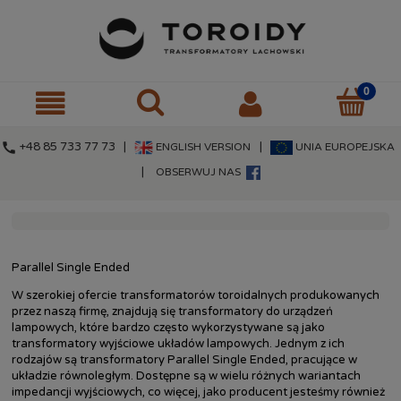
call
+48 85 733 77 73 |
|
ENGLISH VERSION
UNIA EUROPEJSKA
|
OBSERWUJ NAS
Parallel Single Ended
W szerokiej ofercie transformatorów toroidalnych produkowanych
przez naszą firmę, znajdują się transformatory do urządzeń
lampowych, które bardzo często wykorzystywane są jako
transformatory wyjściowe układów lampowych. Jednym z ich
rodzajów są transformatory Parallel Single Ended, pracujące w
układzie równoległym. Dostępne są w wielu różnych wariantach
impedancji wyjściowych, co więcej, jako producent jesteśmy również