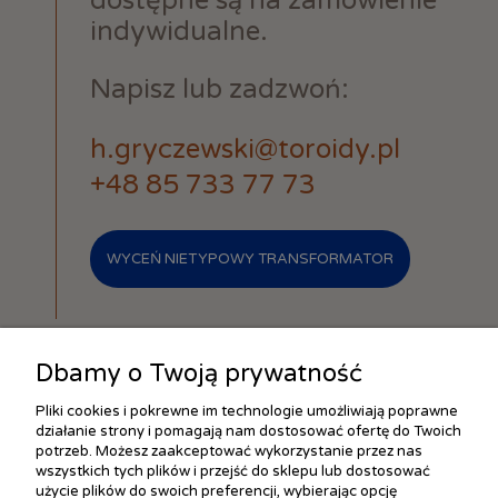
dostępne są na zamówienie
indywidualne.
Napisz lub zadzwoń:
h.gryczewski@toroidy.pl
+48 85 733 77 73
WYCEŃ NIETYPOWY TRANSFORMATOR
Dbamy o Twoją prywatność
Pliki cookies i pokrewne im technologie umożliwiają poprawne
działanie strony i pomagają nam dostosować ofertę do Twoich
ZAKUPY
potrzeb. Możesz zaakceptować wykorzystanie przez nas
wszystkich tych plików i przejść do sklepu lub dostosować
użycie plików do swoich preferencji, wybierając opcję