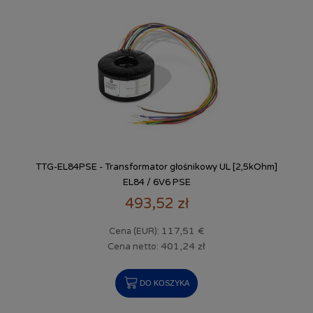
TTG-EL84PSE - Transformator głośnikowy UL [2,5kOhm]
EL84 / 6V6 PSE
493,52 zł
117,51 €
Cena (EUR):
401,24 zł
Cena netto:
DO KOSZYKA