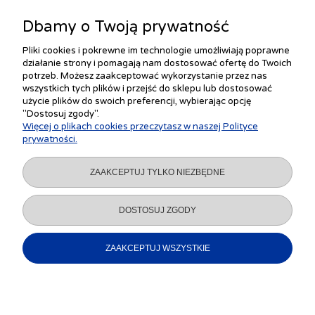
Dbamy o Twoją prywatność
Pliki cookies i pokrewne im technologie umożliwiają poprawne
działanie strony i pomagają nam dostosować ofertę do Twoich
ZAKUPY
potrzeb. Możesz zaakceptować wykorzystanie przez nas
wszystkich tych plików i przejść do sklepu lub dostosować
użycie plików do swoich preferencji, wybierając opcję
"Dostosuj zgody".
POMOC
Więcej o plikach cookies przeczytasz w naszej Polityce
prywatności.
MOJE KONTO
ZAAKCEPTUJ TYLKO NIEZBĘDNE
INFORMACJE
DOSTOSUJ ZGODY
ZAAKCEPTUJ WSZYSTKIE
POKAŻ PEŁNĄ WERSJĘ STRONY
Sklep internetowy Shoper.pl