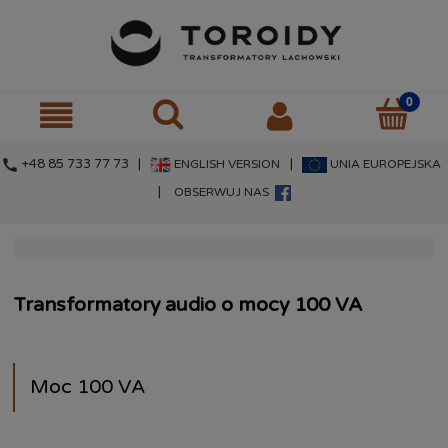
call
+48 85 733 77 73 |
|
ENGLISH VERSION
UNIA EUROPEJSKA
|
OBSERWUJ NAS
Transformatory audio o mocy 100 VA
Moc 100 VA