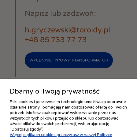
Napisz lub zadzwoń:
h.gryczewski@toroidy.pl
+48 85 733 77 73
WYCEŃ NIETYPOWY TRANSFORMATOR
Dbamy o Twoją prywatność
Pliki cookies i pokrewne im technologie umożliwiają poprawne
działanie strony i pomagają nam dostosować ofertę do Twoich
ZAKUPY
potrzeb. Możesz zaakceptować wykorzystanie przez nas
wszystkich tych plików i przejść do sklepu lub dostosować
użycie plików do swoich preferencji, wybierając opcję
"Dostosuj zgody".
POMOC
Więcej o plikach cookies przeczytasz w naszej Polityce