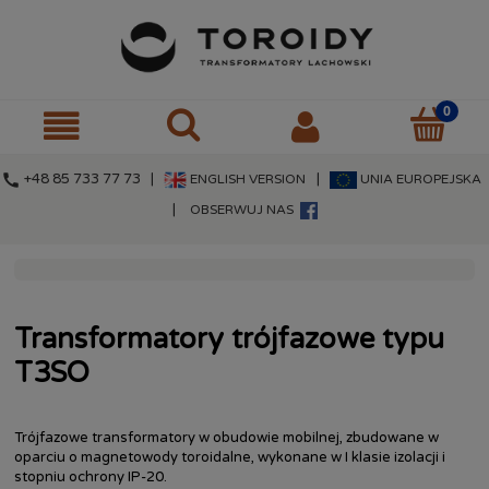
call
+48 85 733 77 73 |
|
ENGLISH VERSION
UNIA EUROPEJSKA
|
OBSERWUJ NAS
Transformatory trójfazowe typu
T3SO
Trójfazowe transformatory w obudowie mobilnej, zbudowane w
oparciu o magnetowody toroidalne, wykonane w I klasie izolacji i
stopniu ochrony IP-20.