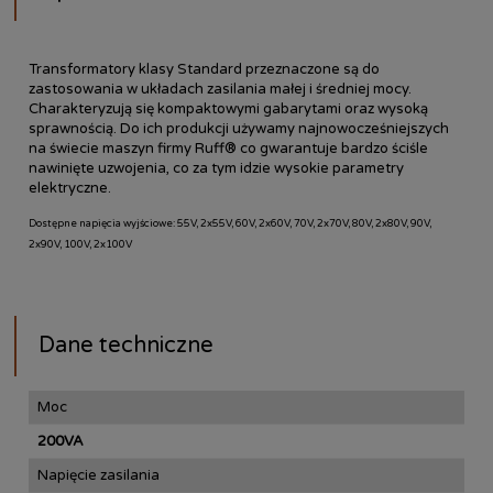
Transformatory klasy Standard przeznaczone są do
zastosowania w układach zasilania małej i średniej mocy.
Charakteryzują się kompaktowymi gabarytami oraz wysoką
sprawnością. Do ich produkcji używamy najnowocześniejszych
na świecie maszyn firmy Ruff® co gwarantuje bardzo ściśle
nawinięte uzwojenia, co za tym idzie wysokie parametry
elektryczne.
Dostępne napięcia wyjściowe: 55V, 2x55V, 60V, 2x60V, 70V, 2x70V, 80V, 2x80V, 90V,
2x90V, 100V, 2x100V
Dane techniczne
Moc
200VA
Napięcie zasilania