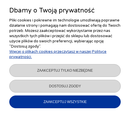
Dbamy o Twoją prywatność
Pliki cookies i pokrewne im technologie umożliwiają poprawne
działanie strony i pomagają nam dostosować ofertę do Twoich
ZAKUPY
potrzeb. Możesz zaakceptować wykorzystanie przez nas
wszystkich tych plików i przejść do sklepu lub dostosować
użycie plików do swoich preferencji, wybierając opcję
"Dostosuj zgody".
POMOC
Więcej o plikach cookies przeczytasz w naszej Polityce
prywatności.
MOJE KONTO
ZAAKCEPTUJ TYLKO NIEZBĘDNE
INFORMACJE
DOSTOSUJ ZGODY
ZAAKCEPTUJ WSZYSTKIE
POKAŻ PEŁNĄ WERSJĘ STRONY
Sklep internetowy Shoper.pl