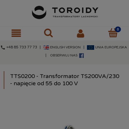
call
+48 85 733 77 73 |
|
ENGLISH VERSION
UNIA EUROPEJSKA
|
OBSERWUJ NAS
TTS0200 - Transformator TS200VA/230
- napięcie od 55 do 100 V