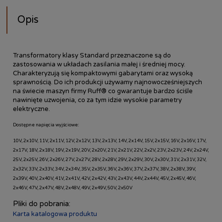
Opis
Transformatory klasy Standard przeznaczone są do
zastosowania w układach zasilania małej i średniej mocy.
Charakteryzują się kompaktowymi gabarytami oraz wysoką
sprawnością. Do ich produkcji używamy najnowocześniejszych
na świecie maszyn firmy Ruff® co gwarantuje bardzo ściśle
nawinięte uzwojenia, co za tym idzie wysokie parametry
elektryczne.
Dostępne napięcia wyjściowe:
10V, 2x10V, 11V, 2x11V, 12V, 2x12V, 13V, 2x13V, 14V, 2x14V, 15V, 2x15V, 16V, 2x16V, 17V,
2x17V, 18V, 2x18V, 19V, 2x19V, 20V, 2x20V, 21V, 2x21V, 22V, 2x2V, 23V, 2x23V, 24V, 2x24V,
25V, 2x25V, 26V, 2x26V, 27V, 2x27V, 28V, 2x28V, 29V, 2x29V, 30V, 2x30V, 31V, 2x31V, 32V,
2x32V, 33V, 2x33V, 34V, 2x34V, 35V, 2x35V, 36V, 2x36V, 37V, 2x37V, 38V, 2x38V, 39V,
2x39V, 40V, 2x40V, 41V, 2x41V, 42V, 2x42V, 43V, 2x43V, 44V, 2x44V, 45V, 2x45V, 46V,
2x46V, 47V, 2x47V, 48V, 2x48V, 49V, 2x49V, 50V, 2x50V
Pliki do pobrania:
Karta katalogowa produktu