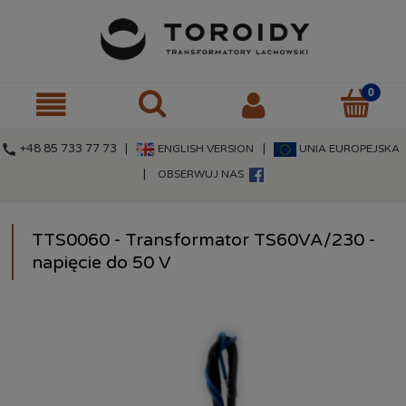
call
+48 85 733 77 73 |
|
ENGLISH VERSION
UNIA EUROPEJSKA
|
OBSERWUJ NAS
TTS0060 - Transformator TS60VA/230 -
napięcie do 50 V