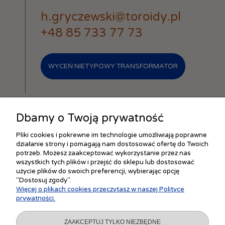
h.gryczewski@toroidy.pl
+48 85 733 77 73
WYCEŃ NIETYPOWY TRANSFORMATOR
Dbamy o Twoją prywatność
Pliki cookies i pokrewne im technologie umożliwiają poprawne
działanie strony i pomagają nam dostosować ofertę do Twoich
ZAKUPY
potrzeb. Możesz zaakceptować wykorzystanie przez nas
wszystkich tych plików i przejść do sklepu lub dostosować
użycie plików do swoich preferencji, wybierając opcję
"Dostosuj zgody".
POMOC
Więcej o plikach cookies przeczytasz w naszej Polityce
prywatności.
MOJE KONTO
ZAAKCEPTUJ TYLKO NIEZBĘDNE