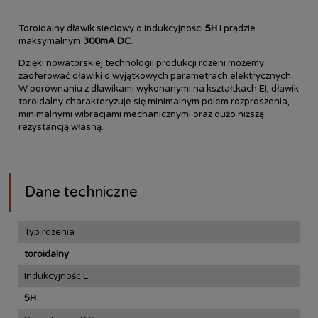
Toroidalny dławik sieciowy o indukcyjności
5H
i prądzie
maksymalnym
300mA DC
.
Dzięki nowatorskiej technologii produkcji rdzeni możemy
zaoferować dławiki o wyjątkowych parametrach elektrycznych.
W porównaniu z dławikami wykonanymi na kształtkach EI, dławik
toroidalny charakteryzuje się minimalnym polem rozproszenia,
minimalnymi wibracjami mechanicznymi oraz dużo niższą
rezystancją własną.
Dane techniczne
Typ rdzenia
toroidalny
Indukcyjność L
5H