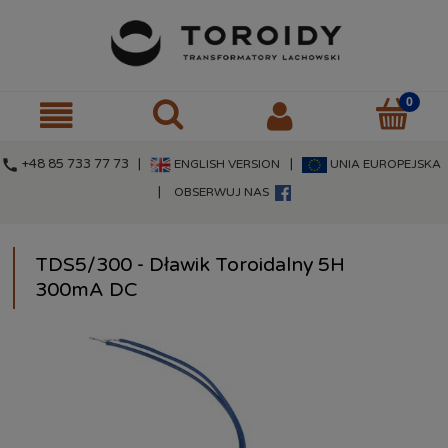
call
+48 85 733 77 73 |
|
ENGLISH VERSION
UNIA EUROPEJSKA
|
OBSERWUJ NAS
TDS5/300 - Dławik Toroidalny 5H
300mA DC