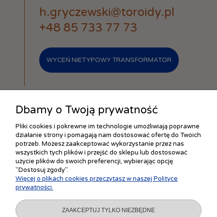
h.gryczewski@toroidy.pl
+48 85 733 77 73
WYCEŃ NIETYPOWY TRANSFORMATOR
Dbamy o Twoją prywatność
Pliki cookies i pokrewne im technologie umożliwiają poprawne
działanie strony i pomagają nam dostosować ofertę do Twoich
ZAKUPY
potrzeb. Możesz zaakceptować wykorzystanie przez nas
wszystkich tych plików i przejść do sklepu lub dostosować
użycie plików do swoich preferencji, wybierając opcję
"Dostosuj zgody".
POMOC
Więcej o plikach cookies przeczytasz w naszej Polityce
prywatności.
MOJE KONTO
ZAAKCEPTUJ TYLKO NIEZBĘDNE