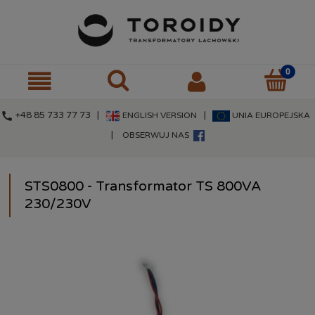
call
+48 85 733 77 73 |
|
ENGLISH VERSION
UNIA EUROPEJSKA
|
OBSERWUJ NAS
STS0800 - Transformator TS 800VA
230/230V