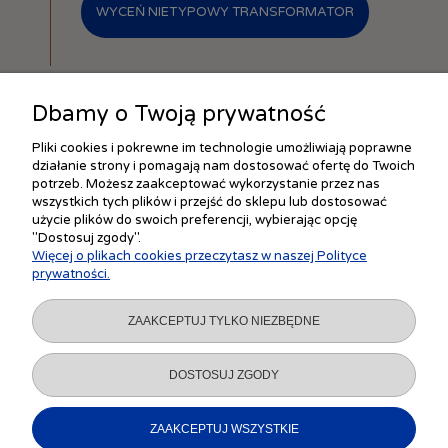
WYCEŃ NIETYPOWY TRANSFORMATOR
Dbamy o Twoją prywatność
Pliki cookies i pokrewne im technologie umożliwiają poprawne
działanie strony i pomagają nam dostosować ofertę do Twoich
ZAKUPY
potrzeb. Możesz zaakceptować wykorzystanie przez nas
wszystkich tych plików i przejść do sklepu lub dostosować
użycie plików do swoich preferencji, wybierając opcję
"Dostosuj zgody".
POMOC
Więcej o plikach cookies przeczytasz w naszej Polityce
prywatności.
MOJE KONTO
ZAAKCEPTUJ TYLKO NIEZBĘDNE
INFORMACJE
DOSTOSUJ ZGODY
ZAAKCEPTUJ WSZYSTKIE