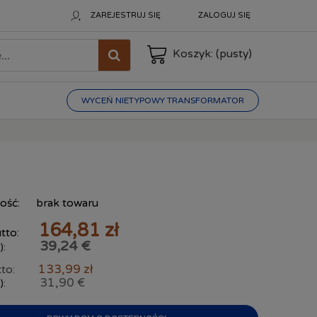
ZAREJESTRUJ SIĘ
ZALOGUJ SIĘ
Koszyk:
(pusty)
WYCEŃ NIETYPOWY TRANSFORMATOR
ość:
brak towaru
164,81 zł
tto:
39,24 €
):
133,99 zł
to:
31,90 €
):