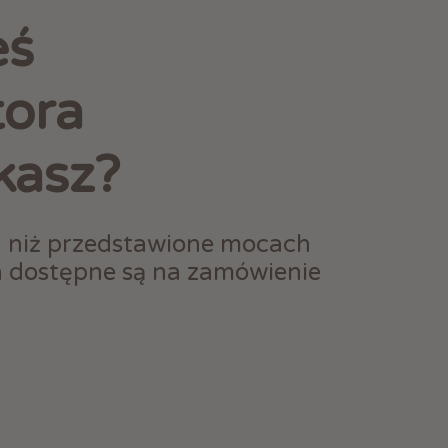
eś
tora
kasz?
h niż przedstawione mocach
h dostępne są na zamówienie