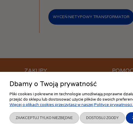
WYCEŃ NIETYPOWY TRANSFORMATOR
ZAKUPY
POMO
Dbamy o Twoją prywatność
Czas realizacji zamówienia
Jak kupow
Formy płatności
Częste pyt
Pliki cookies i pokrewne im technologie umożliwiają poprawne dzia
Koszt dostawy
Ustawienia
przejść do sklepu lub dostosować użycie plików do swoich preferenc
Więcej o plikach cookies przeczytasz w naszej Polityce prywatności.
Reklamacje i zwroty
Polityka pr
Regulamin
ZAAKCEPTUJ TYLKO NIEZBĘDNE
DOSTOSUJ ZGODY