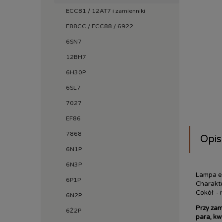
ECC81 / 12AT7 i zamienniki
E88CC / ECC88 / 6922
6SN7
12BH7
6H30P
6SL7
7027
EF86
7868
Opis
6N1P
6N3P
Lampa el
6P1P
Charakte
Cokół - 
6N2P
Przy zam
6Ż2P
para, kw