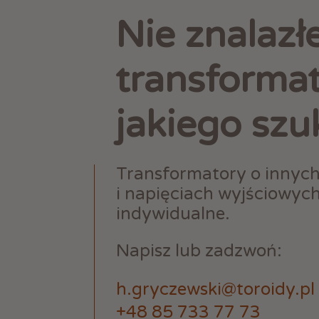
Nie znalazł
transforma
jakiego szu
Transformatory o innyc
i napięciach wyjściowyc
indywidualne.
Napisz lub zadzwoń:
h.gryczewski@toroidy.pl
+48 85 733 77 73