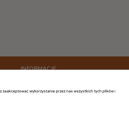
INFORMACJE
O nas
Kontakt
z zaakceptować wykorzystanie przez nas wszystkich tych plików i
Linki