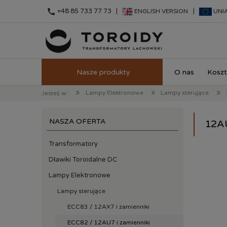
call
+48 85 733 77 73 |
|
ENGLISH VERSION
UNI
O nas
Koszt
»
»
»
Lampy Elektronowe
Lampy sterujące
Jesteś w:
NASZA OFERTA
12A
Transformatory
Dławiki Toroidalne DC
Lampy Elektronowe
Lampy sterujące
ECC83 / 12AX7 i zamienniki
ECC82 / 12AU7 i zamienniki