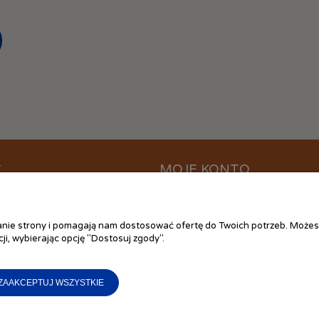
C
MOJE KONTO
ać?
Logowanie
ania
Moje zamówienia
łanie strony i pomagają nam dostosować ofertę do Twoich potrzeb. Możes
 plików cookies
Przechowalnia
ji, wybierając opcję "Dostosuj zgody".
ywatności
Ustawienia konta
 zakupów
ZAAKCEPTUJ WSZYSTKIE