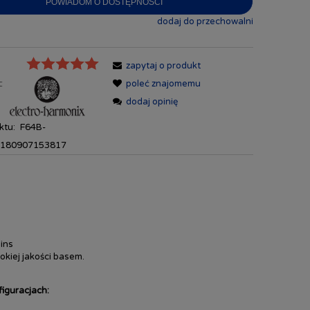
POWIADOM O DOSTĘPNOŚCI
dodaj do przechowalni
zapytaj o produkt
:
poleć znajomemu
dodaj opinię
ktu:
F64B-
180907153817
ins
okiej jakości basem.
figuracjach: