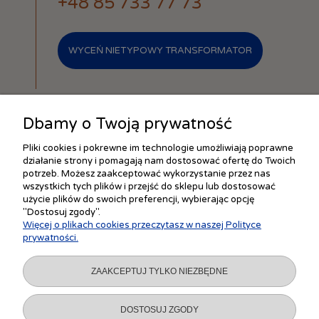
+48 85 733 77 73
WYCEŃ NIETYPOWY TRANSFORMATOR
Dbamy o Twoją prywatność
Pliki cookies i pokrewne im technologie umożliwiają poprawne
działanie strony i pomagają nam dostosować ofertę do Twoich
ZAKUPY
potrzeb. Możesz zaakceptować wykorzystanie przez nas
wszystkich tych plików i przejść do sklepu lub dostosować
użycie plików do swoich preferencji, wybierając opcję
"Dostosuj zgody".
POMOC
Więcej o plikach cookies przeczytasz w naszej Polityce
prywatności.
MOJE KONTO
ZAAKCEPTUJ TYLKO NIEZBĘDNE
INFORMACJE
DOSTOSUJ ZGODY