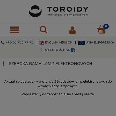
call
+48 85 733 77 73 |
|
ENGLISH VERSION
UNIA EUROPEJSKA
|
OBSERWUJ NAS
SZEROKA GAMA LAMP ELEKTRONOWYCH
Aktualnie posiadamy w ofercie 28 rodzajów lamp elektronowych do
wzmacniaczy lampowych.
Zapraszamy do zapoznania się z naszą ofertą.