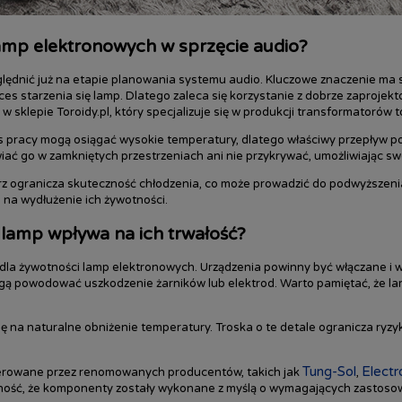
lamp elektronowych w sprzęcie audio?
lędnić już na etapie planowania systemu audio. Kluczowe znaczenie ma s
es starzenia się lamp. Dlatego zaleca się korzystanie z dobrze zaprojek
w sklepie Toroidy.pl, który specjalizuje się w produkcji transformatorów 
 pracy mogą osiągać wysokie temperatury, dlatego właściwy przepływ po
ać go w zamkniętych przestrzeniach ani nie przykrywać, umożliwiając sw
rz ogranicza skuteczność chłodzenia, co może prowadzić do podwyższeni
b na wydłużenie ich żywotności.
lamp wpływa na ich trwałość?
a żywotności lamp elektronowych. Urządzenia powinny być włączane i w
mogą powodować uszkodzenie żarników lub elektrod. Warto pamiętać, że la
ę na naturalne obniżenie temperatury. Troska o te detale ogranicza ryz
Tung-Sol
Elect
oferowane przez renomowanych producentów, takich jak
,
pewność, że komponenty zostały wykonane z myślą o wymagających zastoso