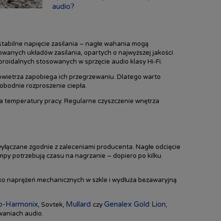
audio?
tabilne napięcie zasilania – nagłe wahania mogą
towanych układów zasilania, opartych o najwyższej jakości
toroidalnych stosowanych w sprzęcie audio klasy Hi-Fi.
wietrza zapobiega ich przegrzewaniu. Dlatego warto
obodnie rozproszenie ciepła.
a temperatury pracy. Regularne czyszczenie wnętrza
yłączane zgodnie z zaleceniami producenta. Nagłe odcięcie
mpy potrzebują czasu na nagrzanie – dopiero po kilku
yko naprężeń mechanicznych w szkle i wydłuża bezawaryjną
ro-Harmonix
Mullard
Genalex Gold Lion
, Sovtek,
czy
,
waniach audio.