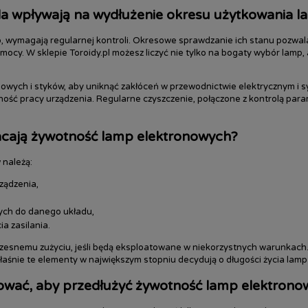
la wpływają na wydłużenie okresu użytkowania 
o, wymagają regularnej kontroli. Okresowe sprawdzanie ich stanu pozwa
ocy. W sklepie Toroidy.pl możesz liczyć nie tylko na bogaty wybór lamp, 
powych i styków, aby uniknąć zakłóceń w przewodnictwie elektrycznym i
ność pracy urządzenia. Regularne czyszczenie, połączone z kontrolą par
acają żywotność lamp elektronowych?
 należą:
ządzenia,
nych do danego układu,
a zasilania.
zesnemu zużyciu, jeśli będą eksploatowane w niekorzystnych warunkach
 właśnie te elementy w największym stopniu decydują o długości życia lam
ować, aby przedłużyć żywotność lamp elektrono