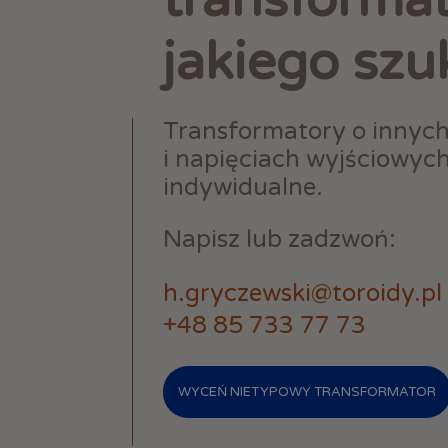
jakiego szu
Transformatory o innyc
i napięciach wyjściowyc
indywidualne.
Napisz lub zadzwoń:
h.gryczewski@toroidy.pl
+48 85 733 77 73
WYCEŃ NIETYPOWY TRANSFORMATOR