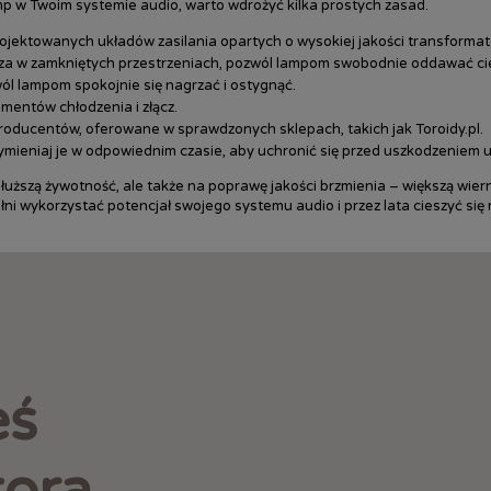
mp w Twoim systemie audio, warto wdrożyć kilka prostych zasad.
rojektowanych układów zasilania opartych o wysokiej jakości transformato
cza w zamkniętych przestrzeniach, pozwól lampom swobodnie oddawać ci
l lampom spokojnie się nagrzać i ostygnąć.
ementów chłodzenia i złącz.
oducentów, oferowane w sprawdzonych sklepach, takich jak Toroidy.pl.
ymieniaj je w odpowiednim czasie, aby uchronić się przed uszkodzeniem u
dłuższą żywotność, ale także na poprawę jakości brzmienia – większą wier
łni wykorzystać potencjał swojego systemu audio i przez lata cieszyć si
eś
tora