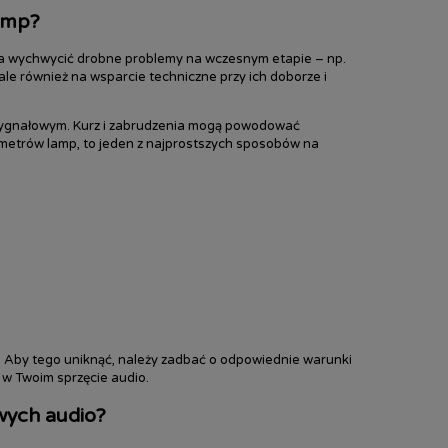
lamp?
la wychwycić drobne problemy na wczesnym etapie – np.
ale również na wsparcie techniczne przy ich doborze i
 sygnałowym. Kurz i zabrudzenia mogą powodować
ametrów lamp, to jeden z najprostszych sposobów na
. Aby tego uniknąć, należy zadbać o odpowiednie warunki
p w Twoim sprzęcie audio.
wych audio?