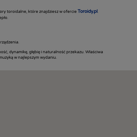
Toroidy.pl
ry toroidalne, które znajdziesz w ofercie
.
epło.
rządzenia.
ność, dynamikę, głębię i naturalność przekazu. Właściwa
ę muzyką w najlepszym wydaniu.