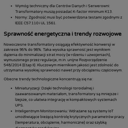
Wymóg techniczny dla Centrów Danych i Serwerowni:
Transformatory muszą posiadać K-factor minimum K13.
Normy: Zgodność musi być potwierdzona testami zgodnymi z
IEEE C57.110 i UL 1561.
Sprawność energetyczna i trendy rozwojowe
Nowoczesne transformatory osiągają efektywność konwersji w
zakresie 95% do 98%. Taka wysoka sprawność jest wynikiem
dążenia do minimalizacji strat mocy (w rdzeniu i uzwojeniach),
wymuszonego przez regulacje, m.in. unijne Rozporządzenie
548/2014 (Etap II). Kluczowym miernikiem jakości jest zdolność do
utrzymania wysokiej sprawności nawet przy obciążeniu częściowym.
Obecne trendy technologiczne koncentrują się na:
Miniaturyzacji: Dzięki technologii toroidalnej i
zaawansowanym materiałom, transformatory są mniejsze i
lżejsze, co ułatwia integrację w kompaktowych systemach
UPS.
Inteligentnym Monitorowaniu: Wdrażane są systemy IoT
umożliwiające bieżącą kontrolę krytycznych parametrów pracy
(temperatura, obciążenie, harmoniczne) oraz szybką