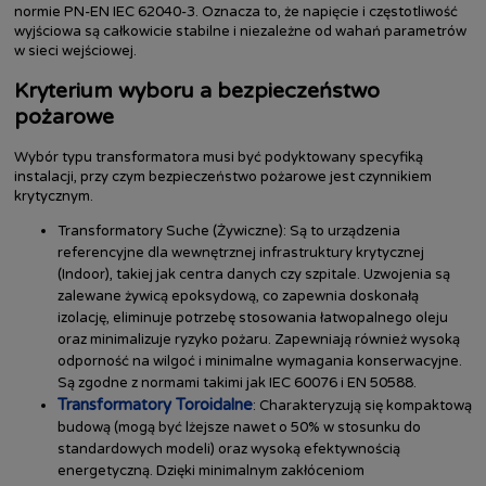
normie PN-EN IEC 62040-3. Oznacza to, że napięcie i częstotliwość
wyjściowa są całkowicie stabilne i niezależne od wahań parametrów
w sieci wejściowej.
Kryterium wyboru a bezpieczeństwo
pożarowe
Wybór typu transformatora musi być podyktowany specyfiką
instalacji, przy czym bezpieczeństwo pożarowe jest czynnikiem
krytycznym.
Transformatory Suche (Żywiczne): Są to urządzenia
referencyjne dla wewnętrznej infrastruktury krytycznej
(Indoor), takiej jak centra danych czy szpitale. Uzwojenia są
zalewane żywicą epoksydową, co zapewnia doskonałą
izolację, eliminuje potrzebę stosowania łatwopalnego oleju
oraz minimalizuje ryzyko pożaru. Zapewniają również wysoką
odporność na wilgoć i minimalne wymagania konserwacyjne.
Są zgodne z normami takimi jak IEC 60076 i EN 50588.
Transformatory Toroidalne
: Charakteryzują się kompaktową
budową (mogą być lżejsze nawet o 50% w stosunku do
standardowych modeli) oraz wysoką efektywnością
energetyczną. Dzięki minimalnym zakłóceniom