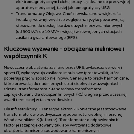
elektromagnetycznym i cichej pracy, są idealne do precyzyjnej
aparatury medycznej, takiej jak tomografy czy USG.
Transformatory Olejowe: Choć niewskazane w większości
instalacji wewnętrznych ze względu na ryzyko pożarowe, są
stosowane do obsługi bardzo dużych mocy znamionowych
(od 500 kVA do 10 MVA i więcej) w zewnętrznych stacjach
zasilania gwarantowanego (EPS).
Kluczowe wyzwanie - obciążenia nieliniowe i
współczynnik K
Nowoczesne obciążenia zasilane przez UPS, zwłaszcza serwery i
sprzęt IT, wykorzystują zasilacze impulsowe (prostowniki), które
pobierają prąd w sposób nieliniowy. Generuje to prądy harmoniczne,
które prowadzą do nadmiernych strat cieplnych w uzwojeniach i
rdzeniu transformatora. Standardowy transformator
zaprojektowany dla obciążeń liniowych (K1) ulegnie przedwczesnej
awarii termicznej w takim środowisku.
Dla infrastruktury IT i energoelektroniki konieczne jest stosowanie
transformatorów o podwyższonej odporności cieplnej, mierzonej
Współczynnikiem K (K-factor). Transformator o odpowiednim K-
factor jest zaprojektowany tak, aby wytrzymać dodatkowe
obciążenia termiczne spowodowane harmonicznymi.