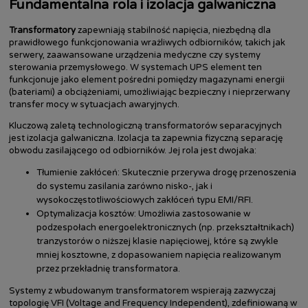
Fundamentalna rola i izolacja galwaniczna
Transformatory
zapewniają stabilność napięcia, niezbędną dla
prawidłowego funkcjonowania wrażliwych odbiorników, takich jak
serwery, zaawansowane urządzenia medyczne czy systemy
sterowania przemysłowego. W systemach UPS element ten
funkcjonuje jako element pośredni pomiędzy magazynami energii
(bateriami) a obciążeniami, umożliwiając bezpieczny i nieprzerwany
transfer mocy w sytuacjach awaryjnych.
Kluczową zaletą technologiczną transformatorów separacyjnych
jest izolacja galwaniczna. Izolacja ta zapewnia fizyczną separację
obwodu zasilającego od odbiorników. Jej rola jest dwojaka:
Tłumienie zakłóceń: Skutecznie przerywa drogę przenoszenia
do systemu zasilania zarówno nisko-, jak i
wysokoczęstotliwościowych zakłóceń typu EMI/RFI.
Optymalizacja kosztów: Umożliwia zastosowanie w
podzespołach energoelektronicznych (np. przekształtnikach)
tranzystorów o niższej klasie napięciowej, które są zwykle
mniej kosztowne, z dopasowaniem napięcia realizowanym
przez przekładnię transformatora.
Systemy z wbudowanym transformatorem wspierają zazwyczaj
topologię VFI (Voltage and Frequency Independent), zdefiniowaną w