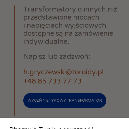
Transformatory o innych niż
przedstawione mocach
i napięciach wyjściowych
dostępne są na zamówienie
indywidualne.
Napisz lub zadzwoń:
h.gryczewski@toroidy.pl
+48 85 733 77 73
WYCEŃ NIETYPOWY TRANSFORMATOR