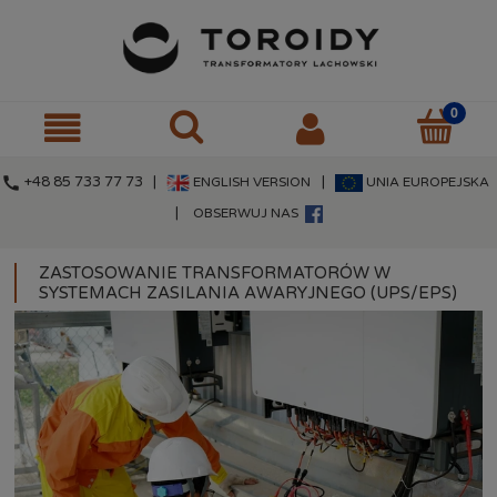
call
+48 85 733 77 73 |
|
ENGLISH VERSION
UNIA EUROPEJSKA
|
OBSERWUJ NAS
ZASTOSOWANIE TRANSFORMATORÓW W
SYSTEMACH ZASILANIA AWARYJNEGO (UPS/EPS)