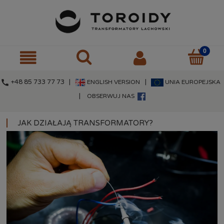
call
+48 85 733 77 73 |
|
ENGLISH VERSION
UNIA EUROPEJSKA
|
OBSERWUJ NAS
JAK DZIAŁAJĄ TRANSFORMATORY?