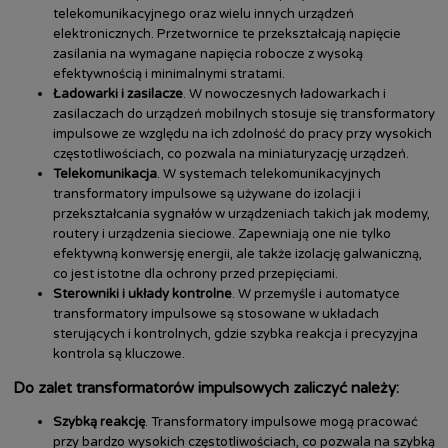
telekomunikacyjnego oraz wielu innych urządzeń
elektronicznych. Przetwornice te przekształcają napięcie
zasilania na wymagane napięcia robocze z wysoką
efektywnością i minimalnymi stratami.
Ładowarki i zasilacze
. W nowoczesnych ładowarkach i
zasilaczach do urządzeń mobilnych stosuje się transformatory
impulsowe ze względu na ich zdolność do pracy przy wysokich
częstotliwościach, co pozwala na miniaturyzację urządzeń.
Telekomunikacja
. W systemach telekomunikacyjnych
transformatory impulsowe są używane do izolacji i
przekształcania sygnałów w urządzeniach takich jak modemy,
routery i urządzenia sieciowe. Zapewniają one nie tylko
efektywną konwersję energii, ale także izolację galwaniczną,
co jest istotne dla ochrony przed przepięciami.
Sterowniki i układy kontrolne
. W przemyśle i automatyce
transformatory impulsowe są stosowane w układach
sterujących i kontrolnych, gdzie szybka reakcja i precyzyjna
kontrola są kluczowe.
Do zalet transformatorów impulsowych zaliczyć należy:
Szybką reakcję
. Transformatory impulsowe mogą pracować
przy bardzo wysokich częstotliwościach, co pozwala na szybką