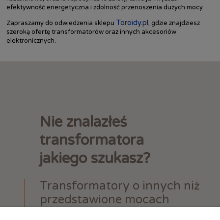
efektywność energetyczna i zdolność przenoszenia dużych mocy.
Toroidy.pl
Zapraszamy do odwiedzenia sklepu
, gdzie znajdziesz
szeroką ofertę transformatorów oraz innych akcesoriów
elektronicznych.
Nie znalazłeś
transformatora
jakiego szukasz?
Transformatory o innych niż
przedstawione mocach
i napięciach wyjściowych