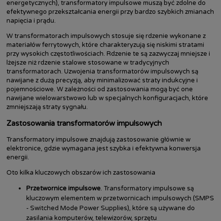
energetycznych), transformatory impulsowe muszą być zdolne do
efektywnego przekształcania energii przy bardzo szybkich zmianach
napięcia i prądu.
W transformatorach impulsowych stosuje się rdzenie wykonane z
materiałów ferrytowych, które charakteryzują się niskimi stratami
przy wysokich częstotliwościach. Rdzenie te są zazwyczaj mniejsze i
lżejsze niż rdzenie stalowe stosowane w tradycyjnych
transformatorach. Uzwojenia transformatorów impulsowych są
nawijane z dużą precyzją, aby minimalizować straty indukcyjne i
pojemnościowe. W zależności od zastosowania mogą być one
nawijane wielowarstwowo lub w specjalnych konfiguracjach, które
zmniejszają straty sygnału.
Zastosowania transformatorów impulsowych
Transformatory impulsowe znajdują zastosowanie głównie w
elektronice, gdzie wymagana jest szybka i efektywna konwersja
energii.
Oto kilka kluczowych obszarów ich zastosowania
Przetwornice impulsowe
. Transformatory impulsowe są
kluczowym elementem w przetwornicach impulsowych (SMPS
- Switched Mode Power Supplies), które są używane do
zasilania komputerów, telewizorów, sprzętu