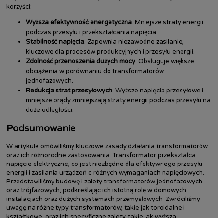
korzyści:
Wyższa efektywność energetyczna
. Mniejsze straty energii
podczas przesyłu i przekształcania napięcia.
Stabilność napięcia
. Zapewnia niezawodne zasilanie,
kluczowe dla procesów produkcyjnych i przesyłu energii.
Zdolność przenoszenia dużych mocy
. Obsługuje większe
obciążenia w porównaniu do transformatorów
jednofazowych.
Redukcja strat przesyłowych
. Wyższe napięcia przesyłowe i
mniejsze prądy zmniejszają straty energii podczas przesyłu na
duże odległości.
Podsumowanie
W artykule omówiliśmy kluczowe zasady działania transformatorów
oraz ich różnorodne zastosowania. Transformator przekształca
napięcie elektryczne, co jest niezbędne dla efektywnego przesyłu
energii i zasilania urządzeń o różnych wymaganiach napięciowych.
Przedstawiliśmy budowę i zalety transformatorów jednofazowych
oraz trójfazowych, podkreślając ich istotną rolę w domowych
instalacjach oraz dużych systemach przemysłowych. Zwróciliśmy
uwagę na różne typy transformatorów, takie jak toroidalne i
kształtkowe, oraz ich specyficzne zalety, takie jak wyższa