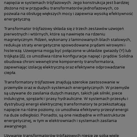
napięcia w systemach trójfazowych. Jego konstrukcja jest bardziej
złożona niż w przypadku transformatorów jednofazowych, co
pozwala na obsługę większych mocy i zapewnia wysoką efektywność
energetyczną.
Transformator trójfazowy składa się z trzech zestawów uzwojeń
pierwotnych i wtórnych, które są nawinięte na rdzeniu
magnetycznym. Rdzeń, wykonany z laminowanych blach stalowych,
redukuje straty energetyczne spowodowane prądami wirowymi i
histerezą. Uzwojenia mogą być połączone w układzie gwiazdy (Y) lub
trójkąta (Δ), co umożliwia różne konfiguracje napięć i prądów. Solidna
obudowa chroni wewnętrzne komponenty transformatora,
zapewniając izolację elektryczną oraz efektywne odprowadzanie
ciepła.
Transformatory trójfazowe znajdują szerokie zastosowanie w
przemyśle oraz w dużych systemach energetycznych. W przemyśle
są używane do zasilania dużych maszyn, takich jak silniki, piece
indukcyjne, sprężarki i prasy hydrauliczne. W systemach przesyłu i
dystrybucji energii elektrycznej transformatory te przekształcają
napięcie na różne poziomy, co umożliwia efektywny przesył energii
na duże odległości. Ponadto, są one niezbędne w infrastrukturze
energetycznej, w tym w elektrowniach i systemach zasilania
awaryjnego.
Używanie transformatorów trójfazowych niesie ze sobą wiele