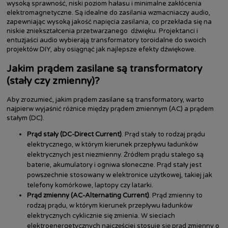
wysoką sprawność, niski poziom hałasu i minimalne zakłócenia
elektromagnetyczne. Są idealne do zasilania wzmacniaczy audio,
zapewniając wysoką jakość napięcia zasilania, co przekłada się na
niskie zniekształcenia przetwarzanego dźwięku. Projektanci i
entuzjaści audio wybierają transformatory toroidalne do swoich
projektów DIY, aby osiągnąć jak najlepsze efekty dźwiękowe.
Jakim prądem zasilane są transformatory
(stały czy zmienny)?
Aby zrozumieć, jakim prądem zasilane są transformatory, warto
najpierw wyjaśnić różnice między prądem zmiennym (AC) a prądem
stałym (DC).
Prąd stały (DC-Direct Current)
. Prąd stały to rodzaj prądu
elektrycznego, w którym kierunek przepływu ładunków
elektrycznych jest niezmienny. Źródłem prądu stałego są
baterie, akumulatory i ogniwa słoneczne. Prąd stały jest
powszechnie stosowany w elektronice użytkowej, takiej jak
telefony komórkowe, laptopy czy latarki.
Prąd zmienny (AC-Alternating Current)
. Prąd zmienny to
rodzaj prądu, w którym kierunek przepływu ładunków
elektrycznych cyklicznie się zmienia. W sieciach
elektroenergetycznych najczęściej stosuje się prąd zmienny o