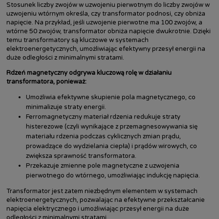
Stosunek liczby zwojów w uzwojeniu pierwotnym do liczby zwojów w
uzwojeniu wtórnym określa, czy transformator podnosi, czy obniża
napięcie. Na przykład, jeśli uzwojenie pierwotne ma 100 zwojów, a
wtórne 50 zwojów, transformator obniża napięcie dwukrotnie. Dzięki
temu transformatory są kluczowe w systemach
elektroenergetycznych, umożliwiając efektywny przesył energii na
duże odległości z minimalnymi stratami.
Rdzeń magnetyczny odgrywa kluczową rolę w działaniu
transformatora, ponieważ:
Umożliwia efektywne skupienie pola magnetycznego, co
minimalizuje straty energii.
Ferromagnetyczny materiał rdzenia redukuje straty
histerezowe (czyli wynikające z przemagnesowywania się
materiału rdzenia podczas cyklicznych zmian prądu,
prowadzące do wydzielania ciepła) i prądów wirowych, co
zwiększa sprawność transformatora.
Przekazuje zmienne pole magnetyczne z uzwojenia
pierwotnego do wtórnego, umożliwiając indukcję napięcia.
Transformator jest zatem niezbędnym elementem w systemach
elektroenergetycznych, pozwalając na efektywne przekształcanie
napięcia elektrycznego i umożliwiając przesył energii na duże
odległości z minimalnymi stratami.