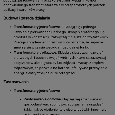
budową, zastosowaniami oraz korzyściami i wadami. Wybór
odpowiedniego transformatora zależy od specyficznych potrzeb
aplikacji i warunków pracy.
Budowa i zasada działania
Transformatory jednofazowe
. Składają się z jednego
uzwojenia pierwotnego i jednego uzwojenia wtórnego. Są
prostsze w konstrukcji i zazwyczaj mniejsze od trójfazowych.
Pracują z prądem jednofazowym, co oznacza, że napięcie
zmienia się w czasie według sinusoidalnej funkcji.
Transformatory trójfazowe
. Składają się z trzech uzwojeń
pierwotnych i trzech uzwojeń wtórnych, które są zazwyczaj
połączone w układ gwiazdy lub trójkąta. Pracują z prądem
trójfazowym, co pozwala na bardziej efektywne przesyłanie
energii elektrycznej na duże odległości.
Zastosowania
Transformatory jednofazowe
Zastosowania domowe
. Najczęściej stosowane w
gospodarstwach domowych do zasilania urządzeń
takich jak oświetlenie, telewizory, lodówki i inne małe
urządzenia elektryczne.