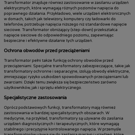
Transformator znajduje również zastosowanie w zasilaniu urządzeń
elektrycznych, które wymagają różnych poziomów napięcia do
poprawnego działania. Przykładowo, wiele urządzeń elektronicznych
w domach, takich jak telewizory, komputery czy ładowarki do
telefonów, potrzebuje napięcia niższego niż standardowe napięcie
sieciowe. Transformator obniżający (step-down) przekształca
napięcie sieciowe do odpowiedniego poziomu, zapewniając
bezpieczne i efektywne działanie tych urządzeń.
Ochrona obwodów przed przeciążeniami
Transformator pełni także funkcję ochrony obwodów przed
przeciążeniami. Specjalne transformatory zabezpieczające, takie jak
transformatory ochronne i separacyjne, izolują obwody elektryczne,
zmniejszając ryzyko uszkodzeń spowodowanych przeciążeniami lub
zwarciami. Dzięki temu zwiększa się bezpieczeństwo zarówno
użytkowników, jak i sprzętu elektrycznego.
Specjalistyczne zastosowania
Oprócz podstawowych funkcji, transformatory mają również
zastosowania w bardziej specjalistycznych obszarach. W
medycynie, na przykład, transformatory są używane do zasilania
urządzeń diagnostycznych i terapeutycznych, które wymagają
stabilnego i precyzyjnie kontrolowanego napięcia. W przemyśle
transformatorów używa się do zasilania maszyn i urządzeń, które