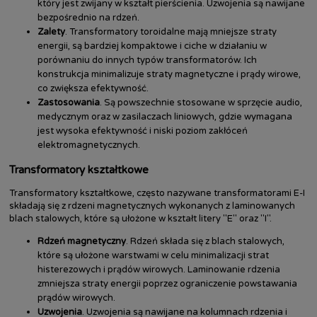
który jest zwijany w kształt pierścienia. Uzwojenia są nawijane
bezpośrednio na rdzeń.
Zalety
. Transformatory toroidalne mają mniejsze straty
energii, są bardziej kompaktowe i ciche w działaniu w
porównaniu do innych typów transformatorów. Ich
konstrukcja minimalizuje straty magnetyczne i prądy wirowe,
co zwiększa efektywność.
Zastosowania
. Są powszechnie stosowane w sprzęcie audio,
medycznym oraz w zasilaczach liniowych, gdzie wymagana
jest wysoka efektywność i niski poziom zakłóceń
elektromagnetycznych.
Transformatory kształtkowe
Transformatory kształtkowe, często nazywane transformatorami E-I
składają się z rdzeni magnetycznych wykonanych z laminowanych
blach stalowych, które są ułożone w kształt litery "E" oraz "I".
Rdzeń magnetyczny
. Rdzeń składa się z blach stalowych,
które są ułożone warstwami w celu minimalizacji strat
histerezowych i prądów wirowych. Laminowanie rdzenia
zmniejsza straty energii poprzez ograniczenie powstawania
prądów wirowych.
Uzwojenia
. Uzwojenia są nawijane na kolumnach rdzenia i