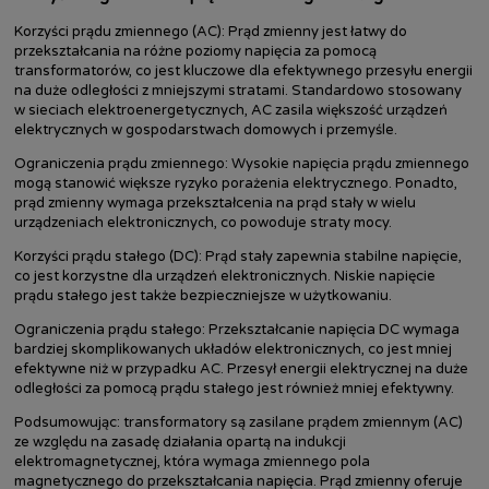
Korzyści prądu zmiennego (AC): Prąd zmienny jest łatwy do
przekształcania na różne poziomy napięcia za pomocą
transformatorów, co jest kluczowe dla efektywnego przesyłu energii
na duże odległości z mniejszymi stratami. Standardowo stosowany
w sieciach elektroenergetycznych, AC zasila większość urządzeń
elektrycznych w gospodarstwach domowych i przemyśle.
Ograniczenia prądu zmiennego: Wysokie napięcia prądu zmiennego
mogą stanowić większe ryzyko porażenia elektrycznego. Ponadto,
prąd zmienny wymaga przekształcenia na prąd stały w wielu
urządzeniach elektronicznych, co powoduje straty mocy.
Korzyści prądu stałego (DC): Prąd stały zapewnia stabilne napięcie,
co jest korzystne dla urządzeń elektronicznych. Niskie napięcie
prądu stałego jest także bezpieczniejsze w użytkowaniu.
Ograniczenia prądu stałego: Przekształcanie napięcia DC wymaga
bardziej skomplikowanych układów elektronicznych, co jest mniej
efektywne niż w przypadku AC. Przesył energii elektrycznej na duże
odległości za pomocą prądu stałego jest również mniej efektywny.
Podsumowując: transformatory są zasilane prądem zmiennym (AC)
ze względu na zasadę działania opartą na indukcji
elektromagnetycznej, która wymaga zmiennego pola
magnetycznego do przekształcania napięcia. Prąd zmienny oferuje