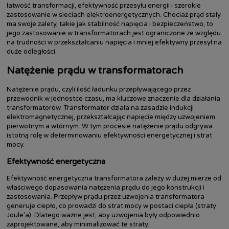
łatwość transformacji, efektywność przesyłu energii i szerokie
zastosowanie w sieciach elektroenergetycznych. Chociaż prąd stały
ma swoje zalety, takie jak stabilność napięcia i bezpieczeństwo, to
jego zastosowanie w transformatorach jest ograniczone ze względu
na trudności w przekształcaniu napięcia i mniej efektywny przesył na
duże odległości.
Natężenie prądu w transformatorach
Natężenie prądu, czyli ilość ładunku przepływającego przez
przewodnik w jednostce czasu, ma kluczowe znaczenie dla działania
transformatorów. Transformator działa na zasadzie indukcji
elektromagnetycznej, przekształcając napięcie między uzwojeniem
pierwotnym a wtórnym. W tym procesie natężenie prądu odgrywa
istotną rolę w determinowaniu efektywności energetycznej i strat
mocy.
Efektywność energetyczna
Efektywność energetyczna transformatora zależy w dużej mierze od
właściwego dopasowania natężenia prądu do jego konstrukcji i
zastosowania. Przepływ prądu przez uzwojenia transformatora
generuje ciepło, co prowadzi do strat mocy w postaci ciepła (straty
Joule'a). Dlatego ważne jest, aby uzwojenia były odpowiednio
zaprojektowane, aby minimalizować te straty.