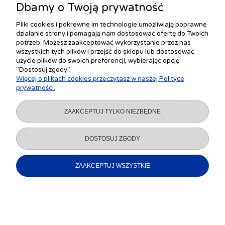
dostępne są na zamówienie
Dbamy o Twoją prywatność
indywidualne.
Pliki cookies i pokrewne im technologie umożliwiają poprawne
działanie strony i pomagają nam dostosować ofertę do Twoich
potrzeb. Możesz zaakceptować wykorzystanie przez nas
Napisz lub zadzwoń:
wszystkich tych plików i przejść do sklepu lub dostosować
użycie plików do swoich preferencji, wybierając opcję
"Dostosuj zgody".
h.gryczewski@toroidy.pl
Więcej o plikach cookies przeczytasz w naszej Polityce
+48 85 733 77 73
prywatności.
ZAAKCEPTUJ TYLKO NIEZBĘDNE
WYCEŃ NIETYPOWY TRANSFORMATOR
DOSTOSUJ ZGODY
ZAAKCEPTUJ WSZYSTKIE
ZAKUPY