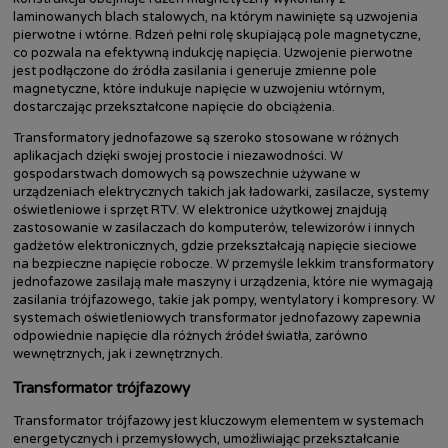
laminowanych blach stalowych, na którym nawinięte są uzwojenia
pierwotne i wtórne. Rdzeń pełni rolę skupiającą pole magnetyczne,
co pozwala na efektywną indukcję napięcia. Uzwojenie pierwotne
jest podłączone do źródła zasilania i generuje zmienne pole
magnetyczne, które indukuje napięcie w uzwojeniu wtórnym,
dostarczając przekształcone napięcie do obciążenia.
Transformatory jednofazowe są szeroko stosowane w różnych
aplikacjach dzięki swojej prostocie i niezawodności. W
gospodarstwach domowych są powszechnie używane w
urządzeniach elektrycznych takich jak ładowarki, zasilacze, systemy
oświetleniowe i sprzęt RTV. W elektronice użytkowej znajdują
zastosowanie w zasilaczach do komputerów, telewizorów i innych
gadżetów elektronicznych, gdzie przekształcają napięcie sieciowe
na bezpieczne napięcie robocze. W przemyśle lekkim transformatory
jednofazowe zasilają małe maszyny i urządzenia, które nie wymagają
zasilania trójfazowego, takie jak pompy, wentylatory i kompresory. W
systemach oświetleniowych transformator jednofazowy zapewnia
odpowiednie napięcie dla różnych źródeł światła, zarówno
wewnętrznych, jak i zewnętrznych.
Transformator trójfazowy
Transformator trójfazowy jest kluczowym elementem w systemach
energetycznych i przemysłowych, umożliwiając przekształcanie