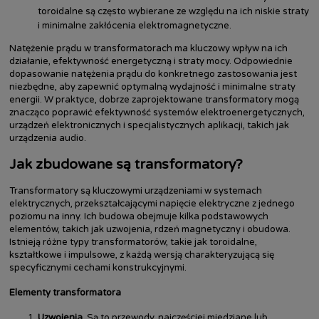
toroidalne są często wybierane ze względu na ich niskie straty
i minimalne zakłócenia elektromagnetyczne.
Natężenie prądu w transformatorach ma kluczowy wpływ na ich
działanie, efektywność energetyczną i straty mocy. Odpowiednie
dopasowanie natężenia prądu do konkretnego zastosowania jest
niezbędne, aby zapewnić optymalną wydajność i minimalne straty
energii. W praktyce, dobrze zaprojektowane transformatory mogą
znacząco poprawić efektywność systemów elektroenergetycznych,
urządzeń elektronicznych i specjalistycznych aplikacji, takich jak
urządzenia audio.
Jak zbudowane są transformatory?
Transformatory są kluczowymi urządzeniami w systemach
elektrycznych, przekształcającymi napięcie elektryczne z jednego
poziomu na inny. Ich budowa obejmuje kilka podstawowych
elementów, takich jak uzwojenia, rdzeń magnetyczny i obudowa.
Istnieją różne typy transformatorów, takie jak toroidalne,
kształtkowe i impulsowe, z każdą wersją charakteryzującą się
specyficznymi cechami konstrukcyjnymi.
Elementy transformatora
Uzwojenia
. Są to przewody, najczęściej miedziane lub